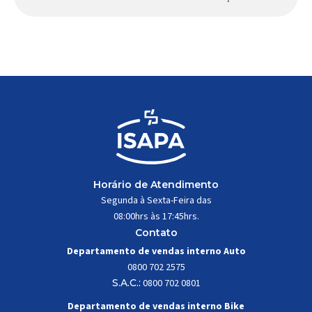
Apresentado há alguns anos, o quadro Wild Boost
se transformou em um dos modelos aro 29” de
maior sucesso da Absolute. Indicado para mountain
bike cross-country, trail leve e até uso […]
Horário de Atendimento
Segunda à Sexta-Feira das
08:00hrs às 17:45hrs.
Contato
Departamento de vendas interno Auto
0800 702 2575
S.A.C.:
0800 702 0801
Departamento de vendas interno Bike