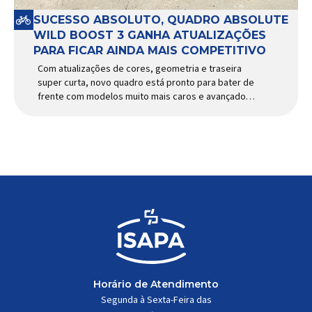
SUCESSO ABSOLUTO, QUADRO ABSOLUTE
WILD BOOST 3 GANHA ATUALIZAÇÕES
PARA FICAR AINDA MAIS COMPETITIVO
Com atualizações de cores, geometria e traseira
super curta, novo quadro está pronto para bater de
frente com modelos muito mais caros e avançados
Apresentado há alguns anos, o quadro Wild Boost
se transformou em um dos modelos aro 29” de
maior sucesso da Absolute. Indicado para mountain
bike cross-country, trail leve e até uso […]
Horário de Atendimento
Segunda à Sexta-Feira das