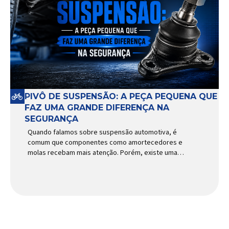
PIVÔ DE SUSPENSÃO: A PEÇA PEQUENA QUE
FAZ UMA GRANDE DIFERENÇA NA
SEGURANÇA
Quando falamos sobre suspensão automotiva, é
comum que componentes como amortecedores e
molas recebam mais atenção. Porém, existe uma
peça relativamente pequena que desempenha um
papel fundamental na segurança e no
comportamento do veículo: o pivô de suspensão.
Responsável por conectar diferentes componentes
do sistema e permitir os movimentos necessários
durante a condução, o pivô […]