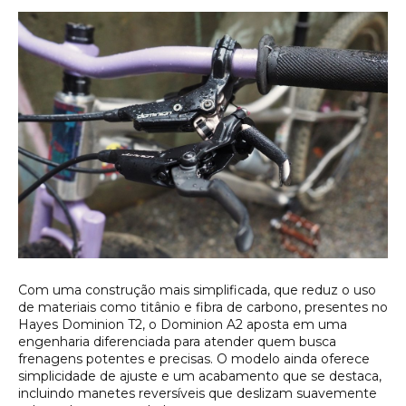
Com uma construção mais simplificada, que reduz o uso
de materiais como titânio e fibra de carbono, presentes no
Hayes Dominion T2, o Dominion A2 aposta em uma
engenharia diferenciada para atender quem busca
frenagens potentes e precisas. O modelo ainda oferece
simplicidade de ajuste e um acabamento que se destaca,
incluindo manetes reversíveis que deslizam suavemente