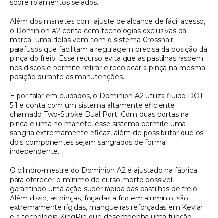
sobre rolamentos selados.
Além dos manetes com ajuste de alcance de fácil acesso,
o Dominion A2 conta com tecnologias exclusivas da
marca. Uma delas vem com o sistema Crosshair:
parafusos que facilitam a regulagem precisa da posição da
pinça do freio. Esse recurso evita que as pastilhas raspem
nos discos e permite retirar e recolocar a pinça na mesma
posição durante as manutenções.
E por falar em cuidados, o Dominion A2 utiliza fluido DOT
5.1 e conta com um sistema altamente eficiente
chamado Two-Stroke Dual Port. Com duas portas na
pinça e uma no manete, esse sistema permite uma
sangria extremamente eficaz, além de possibilitar que os
dois componentes sejam sangrados de forma
independente.
O cilindro-mestre do Dominion A2 é ajustado na fábrica
para oferecer o mínimo de curso morto possível,
garantindo uma ação super rápida das pastilhas de freio.
Além disso, as pinças, forjadas a frio em alumínio, são
extremamente rígidas, mangueiras reforçadas em Kevlar
e a tecnologia KingPin que desempenha uma função