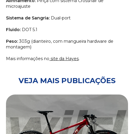
Alinhamento:
Pinça com sistema Crosshair de
microajuste
Sistema de Sangria:
Dual-port
Fluido:
DOT 5.1
Peso:
303g (dianteiro, com mangueira hardware de
montagem)
Mais informações no
site da Hayes
.
VEJA MAIS PUBLICAÇÕES