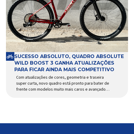
SUCESSO ABSOLUTO, QUADRO ABSOLUTE
WILD BOOST 3 GANHA ATUALIZAÇÕES
PARA FICAR AINDA MAIS COMPETITIVO
Com atualizações de cores, geometria e traseira
super curta, novo quadro está pronto para bater de
frente com modelos muito mais caros e avançados
Apresentado há alguns anos, o quadro Wild Boost
se transformou em um dos modelos aro 29” de
maior sucesso da Absolute. Indicado para mountain
bike cross-country, trail leve e até uso […]