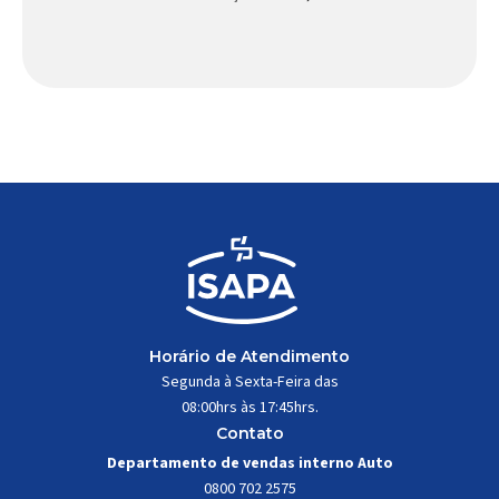
peça relativamente pequena que desempenha um
papel fundamental na segurança e no
comportamento do veículo: o pivô de suspensão.
Responsável por conectar diferentes componentes
do sistema e permitir os movimentos necessários
durante a condução, o pivô […]
Horário de Atendimento
Segunda à Sexta-Feira das
08:00hrs às 17:45hrs.
Contato
Departamento de vendas interno Auto
0800 702 2575