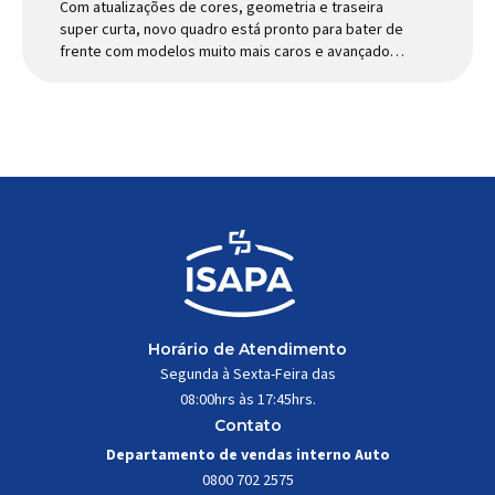
Com atualizações de cores, geometria e traseira
super curta, novo quadro está pronto para bater de
frente com modelos muito mais caros e avançados
Apresentado há alguns anos, o quadro Wild Boost
se transformou em um dos modelos aro 29” de
maior sucesso da Absolute. Indicado para mountain
bike cross-country, trail leve e até uso […]
Horário de Atendimento
Segunda à Sexta-Feira das
08:00hrs às 17:45hrs.
Contato
Departamento de vendas interno Auto
0800 702 2575