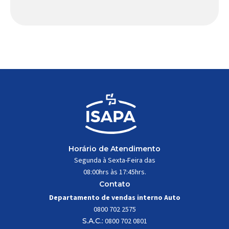
papel fundamental na segurança e no
comportamento do veículo: o pivô de suspensão.
Responsável por conectar diferentes componentes
do sistema e permitir os movimentos necessários
durante a condução, o pivô […]
Horário de Atendimento
Segunda à Sexta-Feira das
08:00hrs às 17:45hrs.
Contato
Departamento de vendas interno Auto
0800 702 2575
S.A.C.:
0800 702 0801