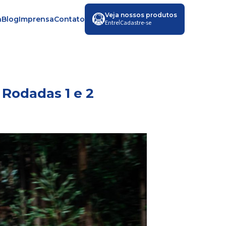
Veja nossos produtos
a
Blog
Imprensa
Contato
|
Entre
Cadastre-se
 Rodadas 1 e 2