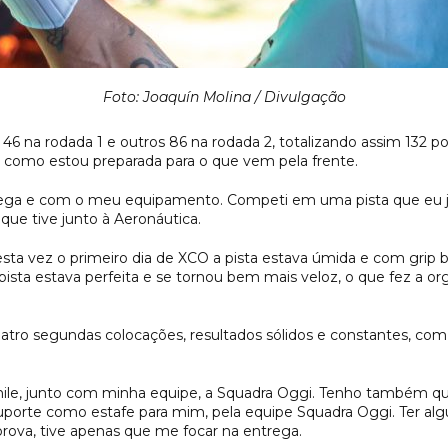
Foto:
Joaquín Molina / Divulgação
6 na rodada 1 e outros 86 na rodada 2, totalizando assim 132 p
r como estou preparada para o que vem pela frente.
rega e com o meu equipamento. Competi em uma pista que eu j
 que tive junto à Aeronáutica.
esta vez o primeiro dia de XCO a pista estava úmida e com grip
 pista estava perfeita e se tornou bem mais veloz, o que fez a 
uatro segundas colocações, resultados sólidos e constantes, co
ile, junto com minha equipe, a Squadra Oggi. Tenho também qu
suporte como estafe para mim, pela equipe Squadra Oggi. Ter a
prova, tive apenas que me focar na entrega.