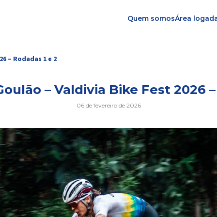
Quem somos
Área logad
26 – Rodadas 1 e 2
Goulão – Valdivia Bike Fest 2026 –
06 de fevereiro de 2026