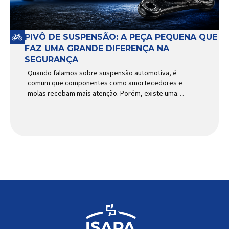
PIVÔ DE SUSPENSÃO: A PEÇA PEQUENA QUE
FAZ UMA GRANDE DIFERENÇA NA
SEGURANÇA
Quando falamos sobre suspensão automotiva, é
comum que componentes como amortecedores e
molas recebam mais atenção. Porém, existe uma
peça relativamente pequena que desempenha um
papel fundamental na segurança e no
comportamento do veículo: o pivô de suspensão.
Responsável por conectar diferentes componentes
do sistema e permitir os movimentos necessários
durante a condução, o pivô […]