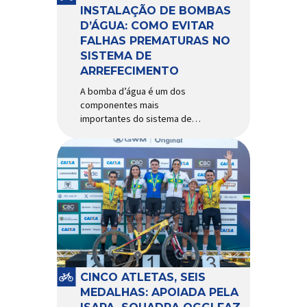
Importada e distribuída […]
INSTALAÇÃO DE BOMBAS
D’ÁGUA: COMO EVITAR
FALHAS PREMATURAS NO
SISTEMA DE
ARREFECIMENTO
A bomba d’água é um dos
componentes mais
importantes do sistema de
arrefecimento. Sua função é
garantir a circulação contínua
do líquido de arrefecimento
entre motor, radiador e demais
componentes do sistema,
controlando a temperatura de
operação e evitando
superaquecimentos. Por
trabalhar constantemente
enquanto o motor está em
funcionamento, a bomba
CINCO ATLETAS, SEIS
d’água exige não apenas […]
MEDALHAS: APOIADA PELA