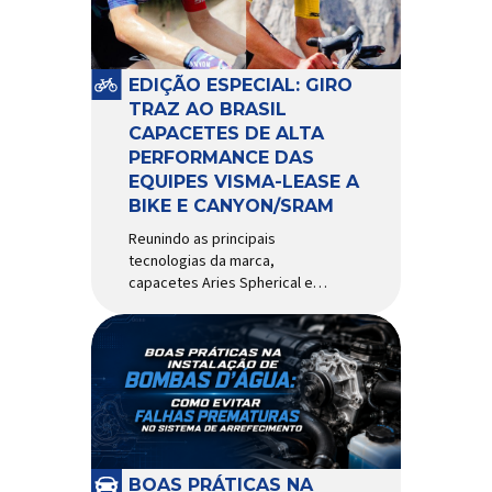
pivô de suspensão.
Responsável por conectar
diferentes componentes do
sistema e permitir os
EDIÇÃO ESPECIAL: GIRO
movimentos necessários
TRAZ AO BRASIL
durante a condução, o pivô […]
CAPACETES DE ALTA
PERFORMANCE DAS
EQUIPES VISMA-LEASE A
BIKE E CANYON/SRAM
Reunindo as principais
tecnologias da marca,
capacetes Aries Spherical e
Eclipse Pro Spherical chegam
ao país com a pintura oficial
utilizada por equipes do World
Tour Patrocinadora de algumas
das principais equipes de
ciclismo do mundo, a Giro é
uma das marcas de capacetes
e acessórios para ciclismo
mais reconhecida no Brasil.
BOAS PRÁTICAS NA