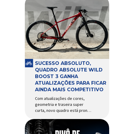
SUCESSO ABSOLUTO,
QUADRO ABSOLUTE WILD
BOOST 3 GANHA
ATUALIZAÇÕES PARA FICAR
AINDA MAIS COMPETITIVO
Com atualizações de cores,
geometria e traseira super
curta, novo quadro está pronto
para bater de frente com
modelos muito mais caros e
avançados Apresentado há