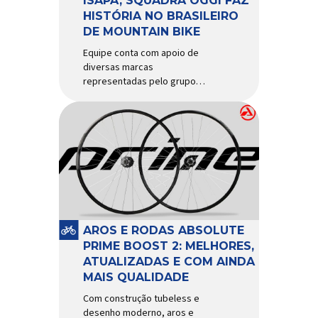
ISAPA, SQUADRA OGGI FAZ
HISTÓRIA NO BRASILEIRO
DE MOUNTAIN BIKE
Equipe conta com apoio de
diversas marcas
representadas pelo grupo
Isapa, como Pirelli, Giro, Algoo,
Finish Lline, Park Tool, Protaper
e Zéfal Histórico. Assim pode
ser definida a participação da
Squadra Oggi no Campeonato
Brasileiro de Mountain Bike
2026, realizado em São José
dos Campos-SP entre os dias
23 e 26 de julho. Com cinco […]
AROS E RODAS ABSOLUTE
PRIME BOOST 2: MELHORES,
ATUALIZADAS E COM AINDA
MAIS QUALIDADE
Com construção tubeless e
desenho moderno, aros e