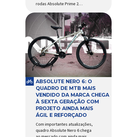
rodas Absolute Prime 2
chegam ao mercado com
diversas melhorias No
mercado brasileiro há alguns
anos, os aros e as rodas
Absolute Prime chegaram
como uma opção para pilotos
de cross country e trail em
busca de alto desempenho e
preço realmente competitivo.
Para isso, a marca […]
ABSOLUTE NERO 6: O
QUADRO DE MTB MAIS
VENDIDO DA MARCA CHEGA
À SEXTA GERAÇÃO COM
PROJETO AINDA MAIS
ÁGIL E REFORÇADO
Com importantes atualizações,
quadro Absolute Nero 6 chega
ao mercado com ainda mais