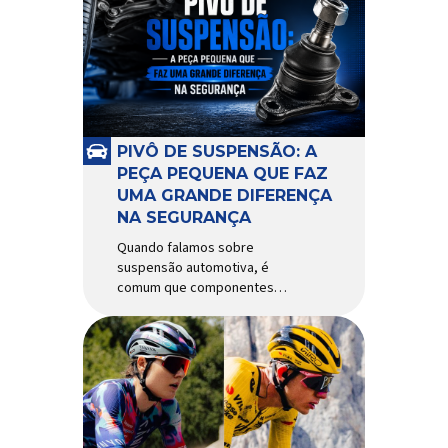
alguns anos, o quadro Wild
Boost se transformou em um
dos modelos aro 29” de maior
sucesso da Absolute. Indicado
para mountain bike cross-
country, trail leve e até uso […]
PIVÔ DE SUSPENSÃO: A
PEÇA PEQUENA QUE FAZ
UMA GRANDE DIFERENÇA
NA SEGURANÇA
Quando falamos sobre
suspensão automotiva, é
comum que componentes
como amortecedores e molas
recebam mais atenção. Porém,
existe uma peça relativamente
pequena que desempenha um
papel fundamental na
segurança e no
comportamento do veículo: o