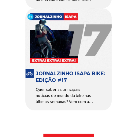
agilidade e resistência para
uso urbano e MTB recreacional
Um dos quadros de maior
sucesso do mercado de
bicicletas brasileiro chega em
nova versão: o
Absolute Nero 6, sexta geração
do quadro mais vendido da
marca nacional. Extremamente
popular para quem busca uma
base sólida para montar […]
JORNALZINHO ISAPA BIKE:
EDIÇÃO #17
Quer saber as principais
notícias do mundo da bike nas
últimas semanas? Vem com a
gente que o melhormomento
chegou! Clique aqui e leia
agora mesmo!