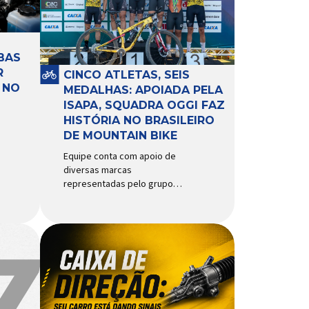
BAS
R
CINCO ATLETAS, SEIS
 NO
MEDALHAS: APOIADA PELA
ISAPA, SQUADRA OGGI FAZ
HISTÓRIA NO BRASILEIRO
DE MOUNTAIN BIKE
Equipe conta com apoio de
diversas marcas
representadas pelo grupo
Isapa, como Pirelli, Giro, Algoo,
Finish Lline, Park Tool, Protaper
e Zéfal Histórico. Assim pode
ser definida a participação da
Squadra Oggi no Campeonato
Brasileiro de Mountain Bike
2026, realizado em São José
dos Campos-SP entre os dias
23 e 26 de julho. Com cinco […]