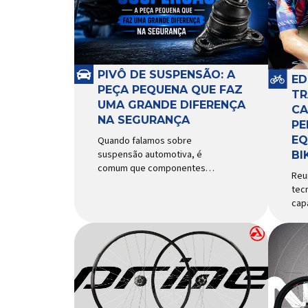
PIVÔ DE SUSPENSÃO: A
ED
PEÇA PEQUENA QUE FAZ
TR
UMA GRANDE DIFERENÇA
CA
NA SEGURANÇA
PE
EQ
Quando falamos sobre
suspensão automotiva, é
BI
comum que componentes
Reu
como amortecedores e molas
tec
recebam mais atenção. Porém,
cap
existe uma peça relativamente
Ecl
pequena que desempenha um
ao p
papel fundamental na
uti
segurança e no
Tou
comportamento do veículo: o
das
pivô de suspensão.
cic
Responsável por conectar
uma
diferentes componentes do