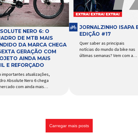
cessórios para ciclismo
funcionamento, a bomba
s reconhecida no Brasil.
d’água exige não apenas […]
ortada e distribuída […]
JORNALZINHO ISAPA B
SOLUTE NERO 6: O
EDIÇÃO #17
ADRO DE MTB MAIS
Quer saber as principais
NDIDO DA MARCA CHEGA
notícias do mundo da bike nas
SEXTA GERAÇÃO COM
últimas semanas? Vem com a
OJETO AINDA MAIS
gente que o melhormomento
IL E REFORÇADO
chegou! Clique aqui e leia
agora mesmo!
 importantes atualizações,
dro Absolute Nero 6 chega
mercado com ainda mais
idade e resistência para
 urbano e MTB recreacional
dos quadros de maior
esso do mercado de
cletas brasileiro chega em
a versão: o
Carregar mais posts
olute Nero 6, sexta geração
quadro mais vendido da