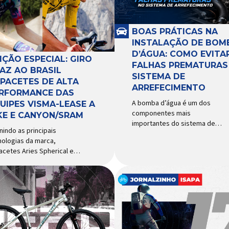
BOAS PRÁTICAS NA
INSTALAÇÃO DE BOM
D’ÁGUA: COMO EVITA
IÇÃO ESPECIAL: GIRO
FALHAS PREMATURAS
AZ AO BRASIL
SISTEMA DE
PACETES DE ALTA
ARREFECIMENTO
RFORMANCE DAS
A bomba d’água é um dos
UIPES VISMA-LEASE A
componentes mais
KE E CANYON/SRAM
importantes do sistema de
nindo as principais
arrefecimento. Sua função é
nologias da marca,
garantir a circulação contínua
acetes Aries Spherical e
do líquido de arrefecimento
ipse Pro Spherical chegam
entre motor, radiador e demais
aís com a pintura oficial
componentes do sistema,
lizada por equipes do World
controlando a temperatura de
r Patrocinadora de algumas
operação e evitando
 principais equipes de
superaquecimentos. Por
lismo do mundo, a Giro é
trabalhar constantemente
 das marcas de capacetes
enquanto o motor está em