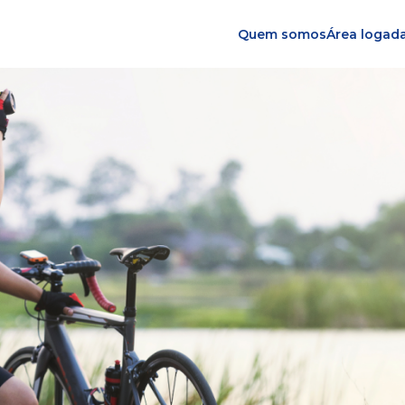
Quem somos
Área logad