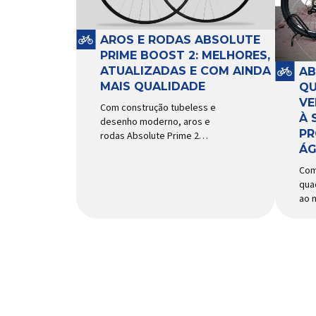
e a
sistema e permitir os
mai
movimentos necessários
Imp
durante a condução, o pivô […]
AROS E RODAS ABSOLUTE
PRIME BOOST 2: MELHORES,
ATUALIZADAS E COM AINDA
AB
MAIS QUALIDADE
QU
VE
Com construção tubeless e
À 
desenho moderno, aros e
PR
rodas Absolute Prime 2
ÁG
chegam ao mercado com
diversas melhorias No
Com
mercado brasileiro há alguns
qua
anos, os aros e as rodas
ao 
Absolute Prime chegaram
agil
como uma opção para pilotos
uso
de cross country e trail em
Um 
busca de alto desempenho e
suc
preço realmente competitivo.
bici
Para isso, a marca […]
nov
Abs
do 