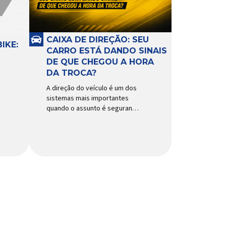
CAIXA DE DIREÇÃO: SEU
IKE:
CARRO ESTÁ DANDO SINAIS
DE QUE CHEGOU A HORA
DA TROCA?
A direção do veículo é um dos
sistemas mais importantes
quando o assunto é segurança,
conforto e precisão ao dirigir.
E, dentro desse conjunto, a
caixa de direção tem papel
fundamental na resposta dos
movimentos do volante,
garantindo estabilidade e
controle em diferentes
condições de uso. Por
trabalhar constantemente sob
impactos, vibrações e
esforços mecânicos, […]