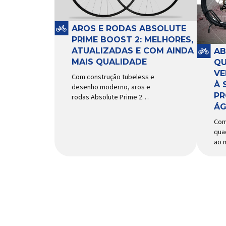
e a
sistema e permitir os
mai
movimentos necessários
Imp
durante a condução, o pivô […]
AROS E RODAS ABSOLUTE
PRIME BOOST 2: MELHORES,
ATUALIZADAS E COM AINDA
AB
MAIS QUALIDADE
QU
VE
Com construção tubeless e
À 
desenho moderno, aros e
PR
rodas Absolute Prime 2
ÁG
chegam ao mercado com
diversas melhorias No
Com
mercado brasileiro há alguns
qua
anos, os aros e as rodas
ao 
Absolute Prime chegaram
agil
como uma opção para pilotos
uso
de cross country e trail em
Um 
busca de alto desempenho e
suc
preço realmente competitivo.
bici
Para isso, a marca […]
nov
Abs
do 