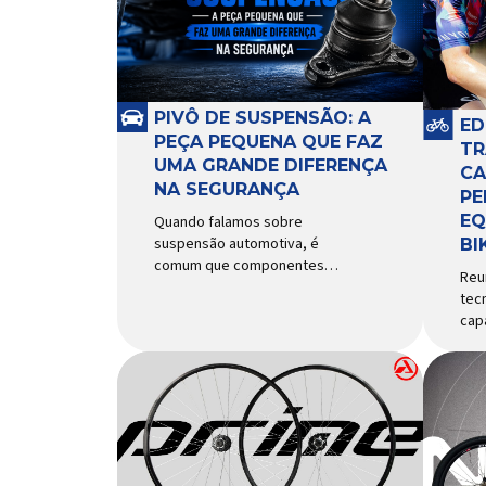
PIVÔ DE SUSPENSÃO: A
ED
PEÇA PEQUENA QUE FAZ
TR
UMA GRANDE DIFERENÇA
CA
NA SEGURANÇA
PE
EQ
Quando falamos sobre
suspensão automotiva, é
BI
comum que componentes
Reu
como amortecedores e molas
tec
recebam mais atenção. Porém,
cap
existe uma peça relativamente
Ecl
pequena que desempenha um
ao p
papel fundamental na
uti
segurança e no
Tou
comportamento do veículo: o
das
pivô de suspensão.
cic
Responsável por conectar
uma
diferentes componentes do