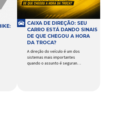
CAIXA DE DIREÇÃO: SEU
IKE:
CARRO ESTÁ DANDO SINAIS
DE QUE CHEGOU A HORA
DA TROCA?
A direção do veículo é um dos
sistemas mais importantes
quando o assunto é segurança,
conforto e precisão ao dirigir.
E, dentro desse conjunto, a
caixa de direção tem papel
fundamental na resposta dos
movimentos do volante,
garantindo estabilidade e
controle em diferentes
condições de uso. Por
trabalhar constantemente sob
impactos, vibrações e
esforços mecânicos, […]