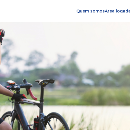
Quem somos
Área logad