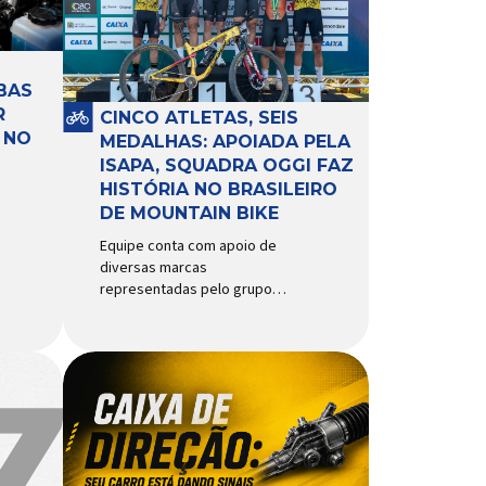
BAS
R
CINCO ATLETAS, SEIS
 NO
MEDALHAS: APOIADA PELA
ISAPA, SQUADRA OGGI FAZ
HISTÓRIA NO BRASILEIRO
DE MOUNTAIN BIKE
Equipe conta com apoio de
diversas marcas
representadas pelo grupo
Isapa, como Pirelli, Giro, Algoo,
Finish Lline, Park Tool, Protaper
e Zéfal Histórico. Assim pode
ser definida a participação da
Squadra Oggi no Campeonato
Brasileiro de Mountain Bike
2026, realizado em São José
dos Campos-SP entre os dias
23 e 26 de julho. Com cinco […]