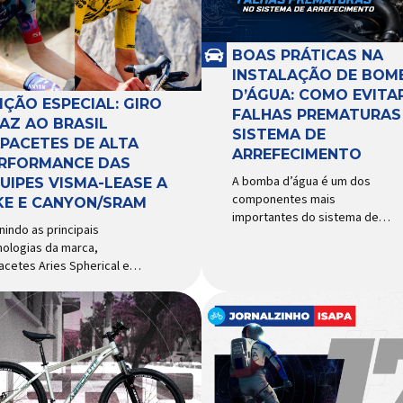
BOAS PRÁTICAS NA
INSTALAÇÃO DE BOM
D’ÁGUA: COMO EVITA
IÇÃO ESPECIAL: GIRO
FALHAS PREMATURAS
AZ AO BRASIL
SISTEMA DE
PACETES DE ALTA
ARREFECIMENTO
RFORMANCE DAS
A bomba d’água é um dos
UIPES VISMA-LEASE A
componentes mais
KE E CANYON/SRAM
importantes do sistema de
nindo as principais
arrefecimento. Sua função é
nologias da marca,
garantir a circulação contínua
acetes Aries Spherical e
do líquido de arrefecimento
ipse Pro Spherical chegam
entre motor, radiador e demais
aís com a pintura oficial
componentes do sistema,
lizada por equipes do World
controlando a temperatura de
r Patrocinadora de algumas
operação e evitando
 principais equipes de
superaquecimentos. Por
lismo do mundo, a Giro é
trabalhar constantemente
 das marcas de capacetes
enquanto o motor está em