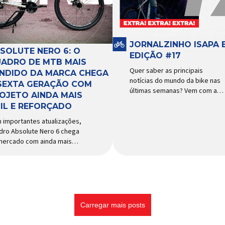
cessórios para ciclismo
funcionamento, a bomba
s reconhecida no Brasil.
d’água exige não apenas […]
ortada e distribuída […]
JORNALZINHO ISAPA B
SOLUTE NERO 6: O
EDIÇÃO #17
ADRO DE MTB MAIS
Quer saber as principais
NDIDO DA MARCA CHEGA
notícias do mundo da bike nas
SEXTA GERAÇÃO COM
últimas semanas? Vem com a
OJETO AINDA MAIS
gente que o melhormomento
IL E REFORÇADO
chegou! Clique aqui e leia
agora mesmo!
 importantes atualizações,
dro Absolute Nero 6 chega
mercado com ainda mais
idade e resistência para
 urbano e MTB recreacional
dos quadros de maior
esso do mercado de
cletas brasileiro chega em
a versão: o
Carregar mais posts
olute Nero 6, sexta geração
quadro mais vendido da