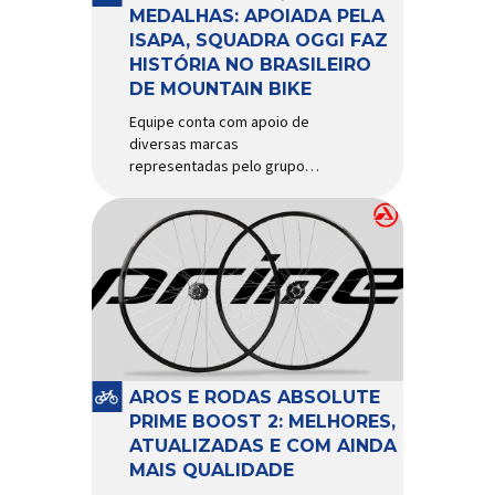
d’água exige não apenas […]
MEDALHAS: APOIADA PELA
ISAPA, SQUADRA OGGI FAZ
HISTÓRIA NO BRASILEIRO
DE MOUNTAIN BIKE
Equipe conta com apoio de
diversas marcas
representadas pelo grupo
Isapa, como Pirelli, Giro, Algoo,
Finish Lline, Park Tool, Protaper
e Zéfal Histórico. Assim pode
ser definida a participação da
Squadra Oggi no Campeonato
Brasileiro de Mountain Bike
2026, realizado em São José
dos Campos-SP entre os dias
23 e 26 de julho. Com cinco […]
AROS E RODAS ABSOLUTE
PRIME BOOST 2: MELHORES,
ATUALIZADAS E COM AINDA
MAIS QUALIDADE