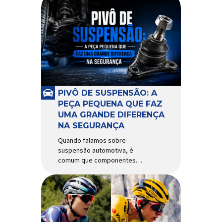
PIVÔ DE SUSPENSÃO: A
PEÇA PEQUENA QUE FAZ
UMA GRANDE DIFERENÇA
NA SEGURANÇA
Quando falamos sobre
suspensão automotiva, é
comum que componentes
como amortecedores e molas
recebam mais atenção. Porém,
existe uma peça relativamente
pequena que desempenha um
papel fundamental na
segurança e no