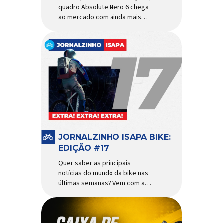
quadro Absolute Nero 6 chega
ao mercado com ainda mais
agilidade e resistência para
uso urbano e MTB recreacional
Um dos quadros de maior
sucesso do mercado de
bicicletas brasileiro chega em
nova versão: o
Absolute Nero 6, sexta geração
do quadro mais vendido da
marca nacional. Extremamente
popular para quem busca uma
base sólida para montar […]
JORNALZINHO ISAPA BIKE:
EDIÇÃO #17
Quer saber as principais
notícias do mundo da bike nas
últimas semanas? Vem com a
gente que o melhormomento
chegou! Clique aqui e leia
agora mesmo!