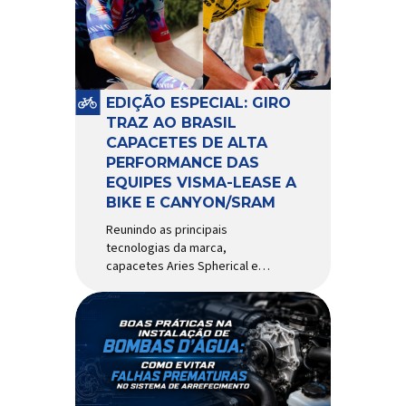
comportamento do veículo: o
pivô de suspensão.
Responsável por conectar
diferentes componentes do
sistema e permitir os
EDIÇÃO ESPECIAL: GIRO
movimentos necessários
TRAZ AO BRASIL
durante a condução, o pivô […]
CAPACETES DE ALTA
PERFORMANCE DAS
EQUIPES VISMA-LEASE A
BIKE E CANYON/SRAM
Reunindo as principais
tecnologias da marca,
capacetes Aries Spherical e
Eclipse Pro Spherical chegam
ao país com a pintura oficial
utilizada por equipes do World
Tour Patrocinadora de algumas
das principais equipes de
ciclismo do mundo, a Giro é
uma das marcas de capacetes