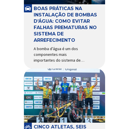
e acessórios para ciclismo
mais reconhecida no Brasil.
BOAS PRÁTICAS NA
Importada e distribuída […]
INSTALAÇÃO DE BOMBAS
D’ÁGUA: COMO EVITAR
FALHAS PREMATURAS NO
SISTEMA DE
ARREFECIMENTO
A bomba d’água é um dos
componentes mais
importantes do sistema de
arrefecimento. Sua função é
garantir a circulação contínua
do líquido de arrefecimento
entre motor, radiador e demais
componentes do sistema,
controlando a temperatura de
operação e evitando
superaquecimentos. Por
trabalhar constantemente
enquanto o motor está em
funcionamento, a bomba
CINCO ATLETAS, SEIS