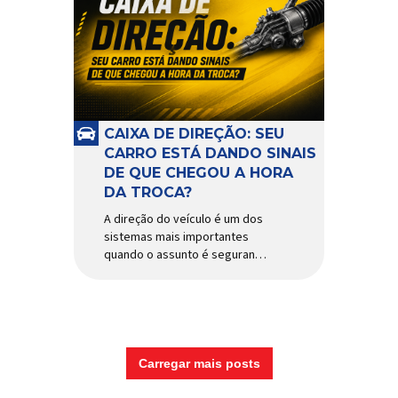
CAIXA DE DIREÇÃO: SEU
CARRO ESTÁ DANDO SINAIS
DE QUE CHEGOU A HORA
DA TROCA?
A direção do veículo é um dos
sistemas mais importantes
quando o assunto é segurança,
conforto e precisão ao dirigir.
E, dentro desse conjunto, a
caixa de direção tem papel
fundamental na resposta dos
movimentos do volante,
garantindo estabilidade e
Carregar mais posts
controle em diferentes
condições de uso. Por