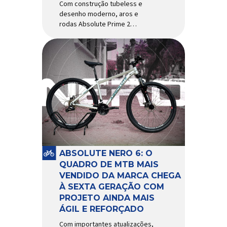
Com construção tubeless e
desenho moderno, aros e
rodas Absolute Prime 2
chegam ao mercado com
diversas melhorias No
mercado brasileiro há alguns
anos, os aros e as rodas
Absolute Prime chegaram
como uma opção para pilotos
de cross country e trail em
busca de alto desempenho e
preço realmente competitivo.
Para isso, a marca […]
ABSOLUTE NERO 6: O
QUADRO DE MTB MAIS
VENDIDO DA MARCA CHEGA
À SEXTA GERAÇÃO COM
PROJETO AINDA MAIS
ÁGIL E REFORÇADO
Com importantes atualizações,