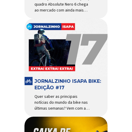
quadro Absolute Nero 6 chega
ao mercado com ainda mais
agilidade e resistência para
uso urbano e MTB recreacional
Um dos quadros de maior
sucesso do mercado de
bicicletas brasileiro chega em
nova versão: o
Absolute Nero 6, sexta geração
do quadro mais vendido da
marca nacional. Extremamente
popular para quem busca uma
base sólida para montar […]
JORNALZINHO ISAPA BIKE:
EDIÇÃO #17
Quer saber as principais
notícias do mundo da bike nas
últimas semanas? Vem com a
gente que o melhormomento
chegou! Clique aqui e leia
agora mesmo!