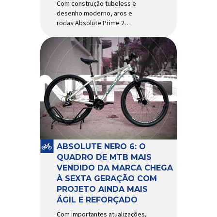
Com construção tubeless e
desenho moderno, aros e
rodas Absolute Prime 2
chegam ao mercado com
diversas melhorias No
mercado brasileiro há alguns
anos, os aros e as rodas
Absolute Prime chegaram
como uma opção para pilotos
de cross country e trail em
busca de alto desempenho e
preço realmente competitivo.
Para isso, a marca […]
ABSOLUTE NERO 6: O
QUADRO DE MTB MAIS
VENDIDO DA MARCA CHEGA
À SEXTA GERAÇÃO COM
PROJETO AINDA MAIS
ÁGIL E REFORÇADO
Com importantes atualizações,