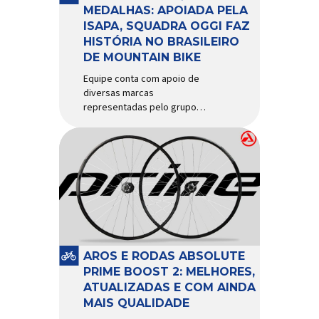
d’água exige não apenas […]
MEDALHAS: APOIADA PELA
ISAPA, SQUADRA OGGI FAZ
HISTÓRIA NO BRASILEIRO
DE MOUNTAIN BIKE
Equipe conta com apoio de
diversas marcas
representadas pelo grupo
Isapa, como Pirelli, Giro, Algoo,
Finish Lline, Park Tool, Protaper
e Zéfal Histórico. Assim pode
ser definida a participação da
Squadra Oggi no Campeonato
Brasileiro de Mountain Bike
2026, realizado em São José
dos Campos-SP entre os dias
23 e 26 de julho. Com cinco […]
AROS E RODAS ABSOLUTE
PRIME BOOST 2: MELHORES,
ATUALIZADAS E COM AINDA
MAIS QUALIDADE