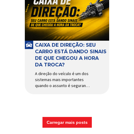
CAIXA DE DIREÇÃO: SEU
CARRO ESTÁ DANDO SINAIS
DE QUE CHEGOU A HORA
DA TROCA?
A direção do veículo é um dos
sistemas mais importantes
quando o assunto é segurança,
conforto e precisão ao dirigir.
E, dentro desse conjunto, a
caixa de direção tem papel
fundamental na resposta dos
movimentos do volante,
garantindo estabilidade e
Carregar mais posts
controle em diferentes
condições de uso. Por