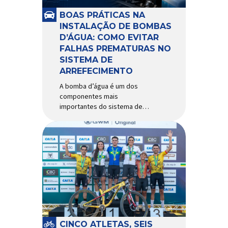
e acessórios para ciclismo
mais reconhecida no Brasil.
BOAS PRÁTICAS NA
Importada e distribuída […]
INSTALAÇÃO DE BOMBAS
D’ÁGUA: COMO EVITAR
FALHAS PREMATURAS NO
SISTEMA DE
ARREFECIMENTO
A bomba d’água é um dos
componentes mais
importantes do sistema de
arrefecimento. Sua função é
garantir a circulação contínua
do líquido de arrefecimento
entre motor, radiador e demais
componentes do sistema,
controlando a temperatura de
operação e evitando
superaquecimentos. Por
trabalhar constantemente
enquanto o motor está em
funcionamento, a bomba
CINCO ATLETAS, SEIS