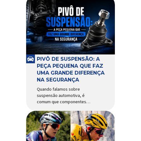
PIVÔ DE SUSPENSÃO: A
PEÇA PEQUENA QUE FAZ
UMA GRANDE DIFERENÇA
NA SEGURANÇA
Quando falamos sobre
suspensão automotiva, é
comum que componentes
como amortecedores e molas
recebam mais atenção. Porém,
existe uma peça relativamente
pequena que desempenha um
papel fundamental na
segurança e no