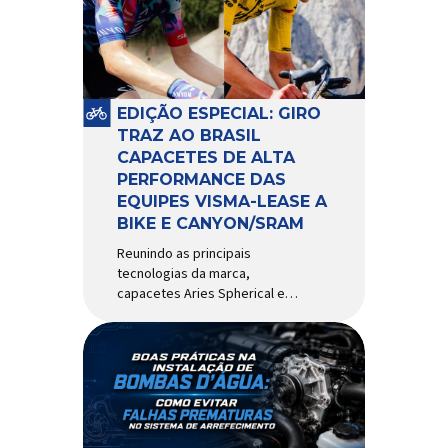
comportamento do veículo: o
pivô de suspensão.
Responsável por conectar
diferentes componentes do
sistema e permitir os
EDIÇÃO ESPECIAL: GIRO
movimentos necessários
TRAZ AO BRASIL
durante a condução, o pivô […]
CAPACETES DE ALTA
PERFORMANCE DAS
EQUIPES VISMA-LEASE A
BIKE E CANYON/SRAM
Reunindo as principais
tecnologias da marca,
capacetes Aries Spherical e
Eclipse Pro Spherical chegam
ao país com a pintura oficial
utilizada por equipes do World
Tour Patrocinadora de algumas
das principais equipes de
ciclismo do mundo, a Giro é
uma das marcas de capacetes