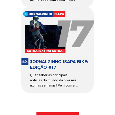
agilidade e resistência para
uso urbano e MTB recreacional
Um dos quadros de maior
sucesso do mercado de
bicicletas brasileiro chega em
nova versão: o
Absolute Nero 6, sexta geração
do quadro mais vendido da
marca nacional. Extremamente
popular para quem busca uma
base sólida para montar […]
JORNALZINHO ISAPA BIKE:
EDIÇÃO #17
Quer saber as principais
notícias do mundo da bike nas
últimas semanas? Vem com a
gente que o melhormomento
chegou! Clique aqui e leia
agora mesmo!