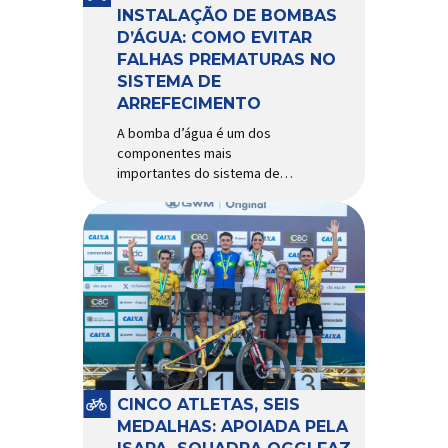
Importada e distribuída […]
INSTALAÇÃO DE BOMBAS
D’ÁGUA: COMO EVITAR
FALHAS PREMATURAS NO
SISTEMA DE
ARREFECIMENTO
A bomba d’água é um dos
componentes mais
importantes do sistema de
arrefecimento. Sua função é
garantir a circulação contínua
do líquido de arrefecimento
entre motor, radiador e demais
componentes do sistema,
controlando a temperatura de
operação e evitando
superaquecimentos. Por
trabalhar constantemente
enquanto o motor está em
funcionamento, a bomba
CINCO ATLETAS, SEIS
d’água exige não apenas […]
MEDALHAS: APOIADA PELA