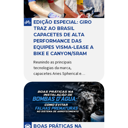
pivô de suspensão.
Responsável por conectar
diferentes componentes do
sistema e permitir os
EDIÇÃO ESPECIAL: GIRO
movimentos necessários
TRAZ AO BRASIL
durante a condução, o pivô […]
CAPACETES DE ALTA
PERFORMANCE DAS
EQUIPES VISMA-LEASE A
BIKE E CANYON/SRAM
Reunindo as principais
tecnologias da marca,
capacetes Aries Spherical e
Eclipse Pro Spherical chegam
ao país com a pintura oficial
utilizada por equipes do World
Tour Patrocinadora de algumas
das principais equipes de
ciclismo do mundo, a Giro é
uma das marcas de capacetes
e acessórios para ciclismo
mais reconhecida no Brasil.
BOAS PRÁTICAS NA