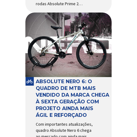
rodas Absolute Prime 2
chegam ao mercado com
diversas melhorias No
mercado brasileiro há alguns
anos, os aros e as rodas
Absolute Prime chegaram
como uma opção para pilotos
de cross country e trail em
busca de alto desempenho e
preço realmente competitivo.
Para isso, a marca […]
ABSOLUTE NERO 6: O
QUADRO DE MTB MAIS
VENDIDO DA MARCA CHEGA
À SEXTA GERAÇÃO COM
PROJETO AINDA MAIS
ÁGIL E REFORÇADO
Com importantes atualizações,
quadro Absolute Nero 6 chega
ao mercado com ainda mais