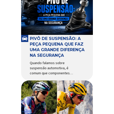
alguns anos, o quadro Wild
Boost se transformou em um
dos modelos aro 29” de maior
sucesso da Absolute. Indicado
para mountain bike cross-
country, trail leve e até uso […]
PIVÔ DE SUSPENSÃO: A
PEÇA PEQUENA QUE FAZ
UMA GRANDE DIFERENÇA
NA SEGURANÇA
Quando falamos sobre
suspensão automotiva, é
comum que componentes
como amortecedores e molas
recebam mais atenção. Porém,
existe uma peça relativamente
pequena que desempenha um
papel fundamental na
segurança e no
comportamento do veículo: o