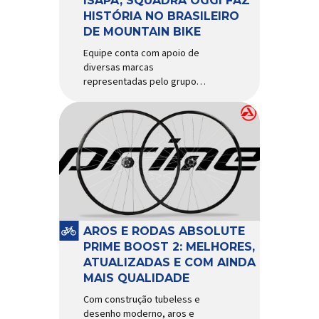
ISAPA, SQUADRA OGGI FAZ
HISTÓRIA NO BRASILEIRO
DE MOUNTAIN BIKE
Equipe conta com apoio de
diversas marcas
representadas pelo grupo
Isapa, como Pirelli, Giro, Algoo,
Finish Lline, Park Tool, Protaper
e Zéfal Histórico. Assim pode
ser definida a participação da
Squadra Oggi no Campeonato
Brasileiro de Mountain Bike
2026, realizado em São José
dos Campos-SP entre os dias
23 e 26 de julho. Com cinco […]
AROS E RODAS ABSOLUTE
PRIME BOOST 2: MELHORES,
ATUALIZADAS E COM AINDA
MAIS QUALIDADE
Com construção tubeless e
desenho moderno, aros e