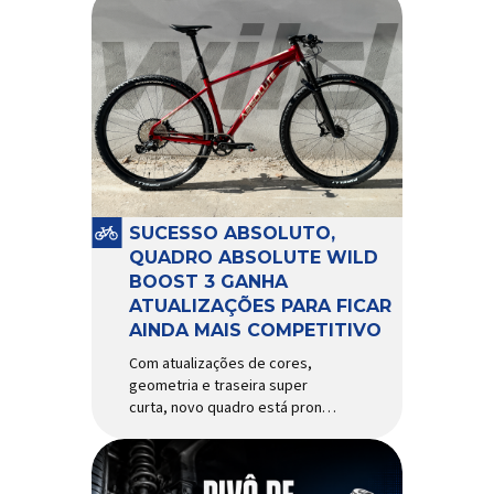
SUCESSO ABSOLUTO,
QUADRO ABSOLUTE WILD
BOOST 3 GANHA
ATUALIZAÇÕES PARA FICAR
AINDA MAIS COMPETITIVO
Com atualizações de cores,
geometria e traseira super
curta, novo quadro está pronto
para bater de frente com
modelos muito mais caros e
avançados Apresentado há