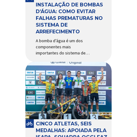
Importada e distribuída […]
INSTALAÇÃO DE BOMBAS
D’ÁGUA: COMO EVITAR
FALHAS PREMATURAS NO
SISTEMA DE
ARREFECIMENTO
A bomba d’água é um dos
componentes mais
importantes do sistema de
arrefecimento. Sua função é
garantir a circulação contínua
do líquido de arrefecimento
entre motor, radiador e demais
componentes do sistema,
controlando a temperatura de
operação e evitando
superaquecimentos. Por
trabalhar constantemente
enquanto o motor está em
funcionamento, a bomba
CINCO ATLETAS, SEIS
d’água exige não apenas […]
MEDALHAS: APOIADA PELA