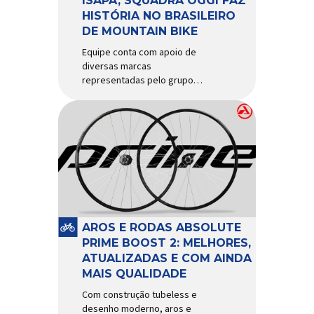
ISAPA, SQUADRA OGGI FAZ
HISTÓRIA NO BRASILEIRO
DE MOUNTAIN BIKE
Equipe conta com apoio de
diversas marcas
representadas pelo grupo
Isapa, como Pirelli, Giro, Algoo,
Finish Lline, Park Tool, Protaper
e Zéfal Histórico. Assim pode
ser definida a participação da
Squadra Oggi no Campeonato
Brasileiro de Mountain Bike
2026, realizado em São José
dos Campos-SP entre os dias
23 e 26 de julho. Com cinco […]
AROS E RODAS ABSOLUTE
PRIME BOOST 2: MELHORES,
ATUALIZADAS E COM AINDA
MAIS QUALIDADE
Com construção tubeless e
desenho moderno, aros e