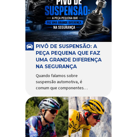
alguns anos, o quadro Wild
Boost se transformou em um
dos modelos aro 29” de maior
sucesso da Absolute. Indicado
para mountain bike cross-
country, trail leve e até uso […]
PIVÔ DE SUSPENSÃO: A
PEÇA PEQUENA QUE FAZ
UMA GRANDE DIFERENÇA
NA SEGURANÇA
Quando falamos sobre
suspensão automotiva, é
comum que componentes
como amortecedores e molas
recebam mais atenção. Porém,
existe uma peça relativamente
pequena que desempenha um
papel fundamental na
segurança e no
comportamento do veículo: o