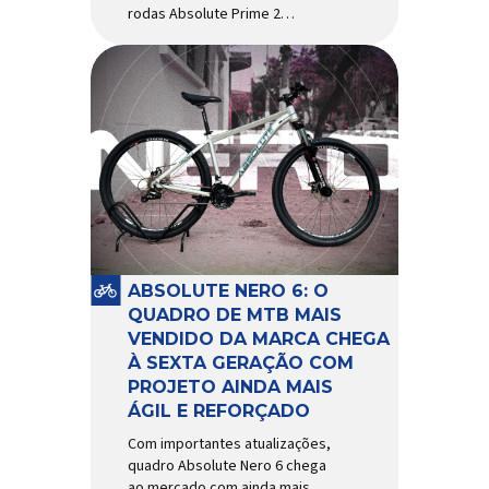
rodas Absolute Prime 2
chegam ao mercado com
diversas melhorias No
mercado brasileiro há alguns
anos, os aros e as rodas
Absolute Prime chegaram
como uma opção para pilotos
de cross country e trail em
busca de alto desempenho e
preço realmente competitivo.
Para isso, a marca […]
ABSOLUTE NERO 6: O
QUADRO DE MTB MAIS
VENDIDO DA MARCA CHEGA
À SEXTA GERAÇÃO COM
PROJETO AINDA MAIS
ÁGIL E REFORÇADO
Com importantes atualizações,
quadro Absolute Nero 6 chega
ao mercado com ainda mais