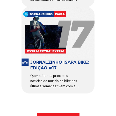
agilidade e resistência para
uso urbano e MTB recreacional
Um dos quadros de maior
sucesso do mercado de
bicicletas brasileiro chega em
nova versão: o
Absolute Nero 6, sexta geração
do quadro mais vendido da
marca nacional. Extremamente
popular para quem busca uma
base sólida para montar […]
JORNALZINHO ISAPA BIKE:
EDIÇÃO #17
Quer saber as principais
notícias do mundo da bike nas
últimas semanas? Vem com a
gente que o melhormomento
chegou! Clique aqui e leia
agora mesmo!