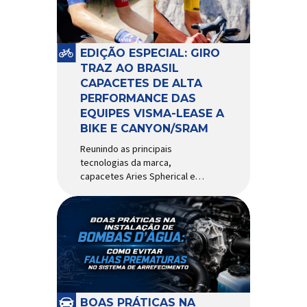
pivô de suspensão.
Responsável por conectar
diferentes componentes do
sistema e permitir os
EDIÇÃO ESPECIAL: GIRO
movimentos necessários
TRAZ AO BRASIL
durante a condução, o pivô […]
CAPACETES DE ALTA
PERFORMANCE DAS
EQUIPES VISMA-LEASE A
BIKE E CANYON/SRAM
Reunindo as principais
tecnologias da marca,
capacetes Aries Spherical e
Eclipse Pro Spherical chegam
ao país com a pintura oficial
utilizada por equipes do World
Tour Patrocinadora de algumas
das principais equipes de
ciclismo do mundo, a Giro é
uma das marcas de capacetes
e acessórios para ciclismo
mais reconhecida no Brasil.
BOAS PRÁTICAS NA