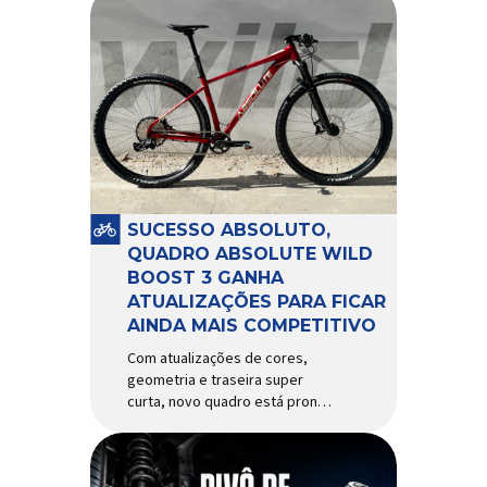
SUCESSO ABSOLUTO,
QUADRO ABSOLUTE WILD
BOOST 3 GANHA
ATUALIZAÇÕES PARA FICAR
AINDA MAIS COMPETITIVO
Com atualizações de cores,
geometria e traseira super
curta, novo quadro está pronto
para bater de frente com
modelos muito mais caros e
avançados Apresentado há