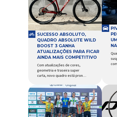
PI
PE
SUCESSO ABSOLUTO,
UM
QUADRO ABSOLUTE WILD
NA
BOOST 3 GANHA
ATUALIZAÇÕES PARA FICAR
Qua
AINDA MAIS COMPETITIVO
sus
com
Com atualizações de cores,
com
geometria e traseira super
rec
curta, novo quadro está pronto
exi
para bater de frente com
peq
modelos muito mais caros e
pap
avançados Apresentado há
seg
alguns anos, o quadro Wild
com
Boost se transformou em um
piv
dos modelos aro 29” de maior
Res
sucesso da Absolute. Indicado
dif