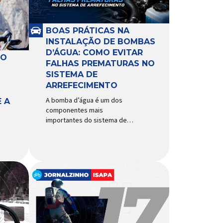
BOAS PRÁTICAS NA
INSTALAÇÃO DE BOMBAS
D’ÁGUA: COMO EVITAR
RO
FALHAS PREMATURAS NO
SISTEMA DE
ARREFECIMENTO
A bomba d’água é um dos
 A
componentes mais
importantes do sistema de
arrefecimento. Sua função é
garantir a circulação contínua
do líquido de arrefecimento
entre motor, radiador e demais
componentes do sistema,
controlando a temperatura de
operação e evitando
superaquecimentos. Por
trabalhar constantemente
enquanto o motor está em