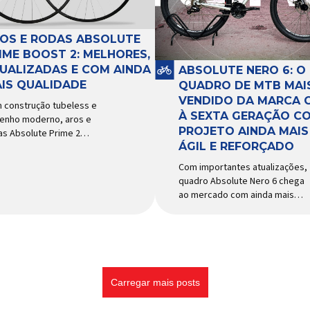
e acessórios para ciclismo
tema e permitir os
mais reconhecida no Brasil.
imentos necessários
Importada e distribuída […]
ante a condução, o pivô […]
OS E RODAS ABSOLUTE
IME BOOST 2: MELHORES,
UALIZADAS E COM AINDA
ABSOLUTE NERO 6: O
IS QUALIDADE
QUADRO DE MTB MAI
VENDIDO DA MARCA 
 construção tubeless e
À SEXTA GERAÇÃO C
enho moderno, aros e
PROJETO AINDA MAIS
as Absolute Prime 2
ÁGIL E REFORÇADO
gam ao mercado com
ersas melhorias No
Com importantes atualizações,
cado brasileiro há alguns
quadro Absolute Nero 6 chega
s, os aros e as rodas
ao mercado com ainda mais
olute Prime chegaram
agilidade e resistência para
o uma opção para pilotos
uso urbano e MTB recreacional
ross country e trail em
Um dos quadros de maior
ca de alto desempenho e
sucesso do mercado de
ço realmente competitivo.
bicicletas brasileiro chega em
 isso, a marca […]
nova versão: o
Carregar mais posts
Absolute Nero 6, sexta geração
do quadro mais vendido da