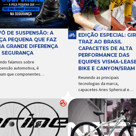
VÔ DE SUSPENSÃO: A
EDIÇÃO ESPECIAL: GI
ÇA PEQUENA QUE FAZ
TRAZ AO BRASIL
A GRANDE DIFERENÇA
CAPACETES DE ALTA
 SEGURANÇA
PERFORMANCE DAS
EQUIPES VISMA-LEASE
ndo falamos sobre
pensão automotiva, é
BIKE E CANYON/SRAM
um que componentes
Reunindo as principais
o amortecedores e molas
tecnologias da marca,
ebam mais atenção. Porém,
capacetes Aries Spherical e
ste uma peça relativamente
Eclipse Pro Spherical chegam
uena que desempenha um
ao país com a pintura oficial
el fundamental na
utilizada por equipes do World
urança e no
Tour Patrocinadora de algumas
portamento do veículo: o
das principais equipes de
ô de suspensão.
ciclismo do mundo, a Giro é
ponsável por conectar
uma das marcas de capacetes
erentes componentes do