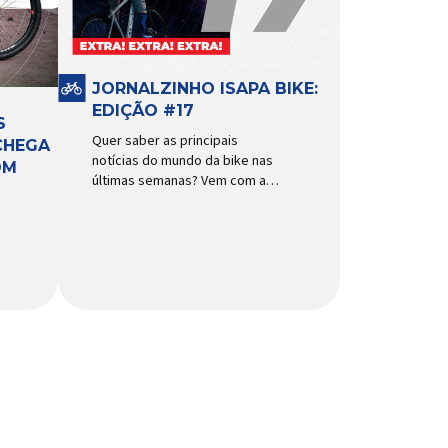
funcionamento, a bomba
d’água exige não apenas […]
JORNALZINHO ISAPA BIKE:
EDIÇÃO #17
S
Quer saber as principais
CHEGA
notícias do mundo da bike nas
OM
últimas semanas? Vem com a
gente que o melhormomento
chegou! Clique aqui e leia
agora mesmo!