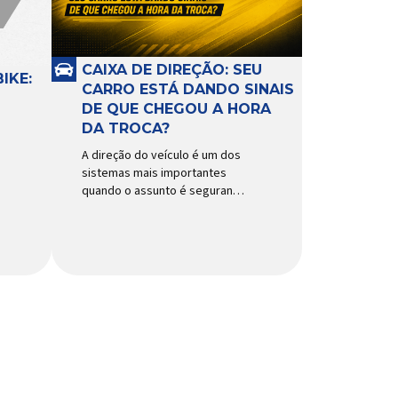
CAIXA DE DIREÇÃO: SEU
IKE:
CARRO ESTÁ DANDO SINAIS
DE QUE CHEGOU A HORA
DA TROCA?
A direção do veículo é um dos
sistemas mais importantes
quando o assunto é segurança,
conforto e precisão ao dirigir.
E, dentro desse conjunto, a
caixa de direção tem papel
fundamental na resposta dos
movimentos do volante,
garantindo estabilidade e
controle em diferentes
condições de uso. Por
trabalhar constantemente sob
impactos, vibrações e
esforços mecânicos, […]