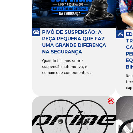
PIVÔ DE SUSPENSÃO: A
ED
PEÇA PEQUENA QUE FAZ
TR
UMA GRANDE DIFERENÇA
CA
NA SEGURANÇA
PE
EQ
Quando falamos sobre
suspensão automotiva, é
BI
comum que componentes
Reu
como amortecedores e molas
tec
recebam mais atenção. Porém,
cap
existe uma peça relativamente
Ecl
pequena que desempenha um
ao p
papel fundamental na
uti
segurança e no
Tou
comportamento do veículo: o
das
pivô de suspensão.
cic
Responsável por conectar
uma
diferentes componentes do