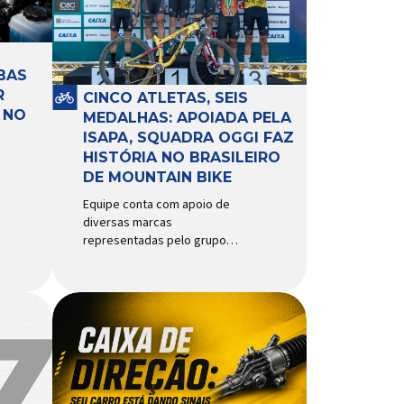
BAS
R
CINCO ATLETAS, SEIS
 NO
MEDALHAS: APOIADA PELA
ISAPA, SQUADRA OGGI FAZ
HISTÓRIA NO BRASILEIRO
DE MOUNTAIN BIKE
Equipe conta com apoio de
diversas marcas
representadas pelo grupo
Isapa, como Pirelli, Giro, Algoo,
Finish Lline, Park Tool, Protaper
e Zéfal Histórico. Assim pode
ser definida a participação da
Squadra Oggi no Campeonato
Brasileiro de Mountain Bike
2026, realizado em São José
dos Campos-SP entre os dias
23 e 26 de julho. Com cinco […]