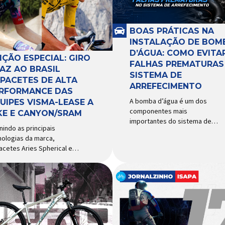
BOAS PRÁTICAS NA
INSTALAÇÃO DE BOM
D’ÁGUA: COMO EVITA
IÇÃO ESPECIAL: GIRO
FALHAS PREMATURAS
AZ AO BRASIL
SISTEMA DE
PACETES DE ALTA
ARREFECIMENTO
RFORMANCE DAS
A bomba d’água é um dos
UIPES VISMA-LEASE A
componentes mais
KE E CANYON/SRAM
importantes do sistema de
nindo as principais
arrefecimento. Sua função é
nologias da marca,
garantir a circulação contínua
acetes Aries Spherical e
do líquido de arrefecimento
ipse Pro Spherical chegam
entre motor, radiador e demais
aís com a pintura oficial
componentes do sistema,
lizada por equipes do World
controlando a temperatura de
r Patrocinadora de algumas
operação e evitando
 principais equipes de
superaquecimentos. Por
lismo do mundo, a Giro é
trabalhar constantemente
 das marcas de capacetes
enquanto o motor está em