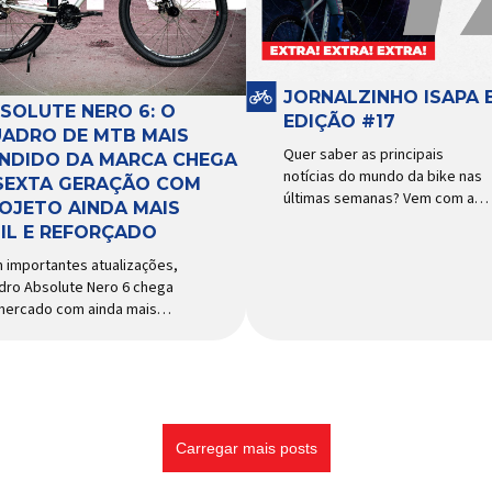
cessórios para ciclismo
funcionamento, a bomba
s reconhecida no Brasil.
d’água exige não apenas […]
ortada e distribuída […]
JORNALZINHO ISAPA B
SOLUTE NERO 6: O
EDIÇÃO #17
ADRO DE MTB MAIS
Quer saber as principais
NDIDO DA MARCA CHEGA
notícias do mundo da bike nas
SEXTA GERAÇÃO COM
últimas semanas? Vem com a
OJETO AINDA MAIS
gente que o melhormomento
IL E REFORÇADO
chegou! Clique aqui e leia
agora mesmo!
 importantes atualizações,
dro Absolute Nero 6 chega
mercado com ainda mais
idade e resistência para
 urbano e MTB recreacional
dos quadros de maior
esso do mercado de
cletas brasileiro chega em
a versão: o
Carregar mais posts
olute Nero 6, sexta geração
quadro mais vendido da