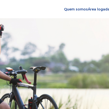
Quem somos
Área logad