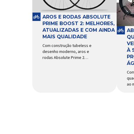
e a
sistema e permitir os
mai
movimentos necessários
Imp
durante a condução, o pivô […]
AROS E RODAS ABSOLUTE
PRIME BOOST 2: MELHORES,
ATUALIZADAS E COM AINDA
AB
MAIS QUALIDADE
QU
VE
Com construção tubeless e
À 
desenho moderno, aros e
PR
rodas Absolute Prime 2
ÁG
chegam ao mercado com
diversas melhorias No
Com
mercado brasileiro há alguns
qua
anos, os aros e as rodas
ao 
Absolute Prime chegaram
agil
como uma opção para pilotos
uso
de cross country e trail em
Um 
busca de alto desempenho e
suc
preço realmente competitivo.
bici
Para isso, a marca […]
nov
Abs
do 