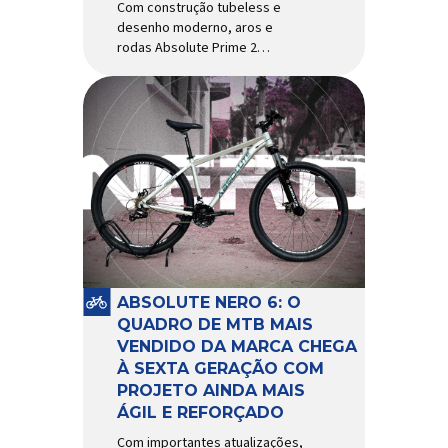
Com construção tubeless e
desenho moderno, aros e
rodas Absolute Prime 2
chegam ao mercado com
diversas melhorias No
mercado brasileiro há alguns
anos, os aros e as rodas
Absolute Prime chegaram
como uma opção para pilotos
de cross country e trail em
busca de alto desempenho e
preço realmente competitivo.
Para isso, a marca […]
ABSOLUTE NERO 6: O
QUADRO DE MTB MAIS
VENDIDO DA MARCA CHEGA
À SEXTA GERAÇÃO COM
PROJETO AINDA MAIS
ÁGIL E REFORÇADO
Com importantes atualizações,