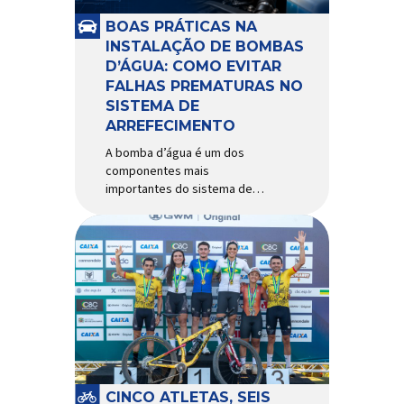
e acessórios para ciclismo
mais reconhecida no Brasil.
BOAS PRÁTICAS NA
Importada e distribuída […]
INSTALAÇÃO DE BOMBAS
D’ÁGUA: COMO EVITAR
FALHAS PREMATURAS NO
SISTEMA DE
ARREFECIMENTO
A bomba d’água é um dos
componentes mais
importantes do sistema de
arrefecimento. Sua função é
garantir a circulação contínua
do líquido de arrefecimento
entre motor, radiador e demais
componentes do sistema,
controlando a temperatura de
operação e evitando
superaquecimentos. Por
trabalhar constantemente
enquanto o motor está em
funcionamento, a bomba
CINCO ATLETAS, SEIS