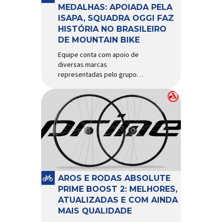
d’água exige não apenas […]
MEDALHAS: APOIADA PELA
ISAPA, SQUADRA OGGI FAZ
HISTÓRIA NO BRASILEIRO
DE MOUNTAIN BIKE
Equipe conta com apoio de
diversas marcas
representadas pelo grupo
Isapa, como Pirelli, Giro, Algoo,
Finish Lline, Park Tool, Protaper
e Zéfal Histórico. Assim pode
ser definida a participação da
Squadra Oggi no Campeonato
Brasileiro de Mountain Bike
2026, realizado em São José
dos Campos-SP entre os dias
23 e 26 de julho. Com cinco […]
AROS E RODAS ABSOLUTE
PRIME BOOST 2: MELHORES,
ATUALIZADAS E COM AINDA
MAIS QUALIDADE