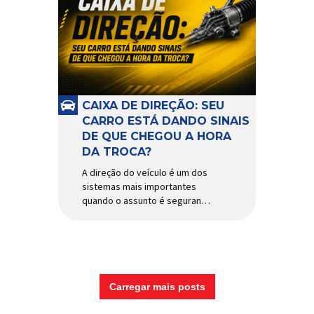
CAIXA DE DIREÇÃO: SEU
CARRO ESTÁ DANDO SINAIS
DE QUE CHEGOU A HORA
DA TROCA?
A direção do veículo é um dos
sistemas mais importantes
quando o assunto é segurança,
conforto e precisão ao dirigir.
E, dentro desse conjunto, a
caixa de direção tem papel
fundamental na resposta dos
movimentos do volante,
garantindo estabilidade e
Carregar mais posts
controle em diferentes
condições de uso. Por