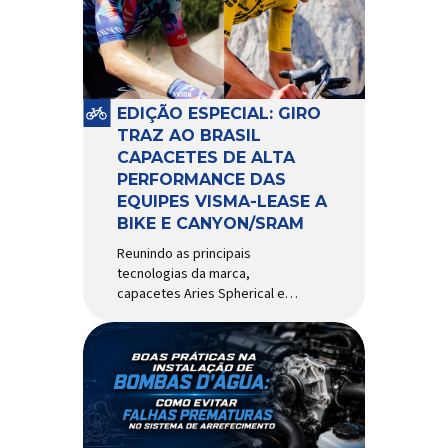
comportamento do veículo: o
pivô de suspensão.
Responsável por conectar
diferentes componentes do
sistema e permitir os
EDIÇÃO ESPECIAL: GIRO
movimentos necessários
TRAZ AO BRASIL
durante a condução, o pivô […]
CAPACETES DE ALTA
PERFORMANCE DAS
EQUIPES VISMA-LEASE A
BIKE E CANYON/SRAM
Reunindo as principais
tecnologias da marca,
capacetes Aries Spherical e
Eclipse Pro Spherical chegam
ao país com a pintura oficial
utilizada por equipes do World
Tour Patrocinadora de algumas
das principais equipes de
ciclismo do mundo, a Giro é
uma das marcas de capacetes