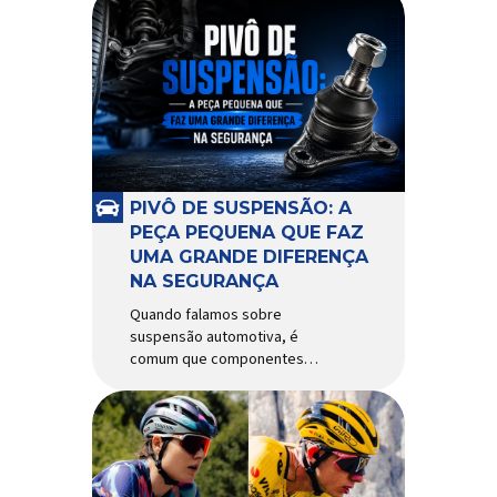
PIVÔ DE SUSPENSÃO: A
PEÇA PEQUENA QUE FAZ
UMA GRANDE DIFERENÇA
NA SEGURANÇA
Quando falamos sobre
suspensão automotiva, é
comum que componentes
como amortecedores e molas
recebam mais atenção. Porém,
existe uma peça relativamente
pequena que desempenha um
papel fundamental na
segurança e no