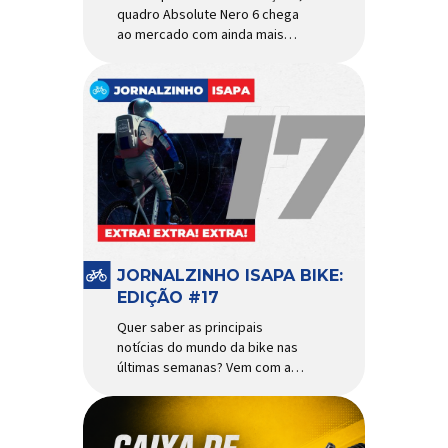
quadro Absolute Nero 6 chega
ao mercado com ainda mais
agilidade e resistência para
uso urbano e MTB recreacional
Um dos quadros de maior
sucesso do mercado de
bicicletas brasileiro chega em
nova versão: o
Absolute Nero 6, sexta geração
do quadro mais vendido da
marca nacional. Extremamente
popular para quem busca uma
base sólida para montar […]
JORNALZINHO ISAPA BIKE:
EDIÇÃO #17
Quer saber as principais
notícias do mundo da bike nas
últimas semanas? Vem com a
gente que o melhormomento
chegou! Clique aqui e leia
agora mesmo!