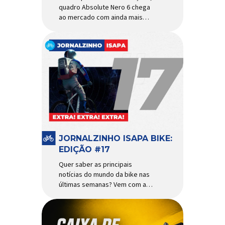
quadro Absolute Nero 6 chega
ao mercado com ainda mais
agilidade e resistência para
uso urbano e MTB recreacional
Um dos quadros de maior
sucesso do mercado de
bicicletas brasileiro chega em
nova versão: o
Absolute Nero 6, sexta geração
do quadro mais vendido da
marca nacional. Extremamente
popular para quem busca uma
base sólida para montar […]
JORNALZINHO ISAPA BIKE:
EDIÇÃO #17
Quer saber as principais
notícias do mundo da bike nas
últimas semanas? Vem com a
gente que o melhormomento
chegou! Clique aqui e leia
agora mesmo!