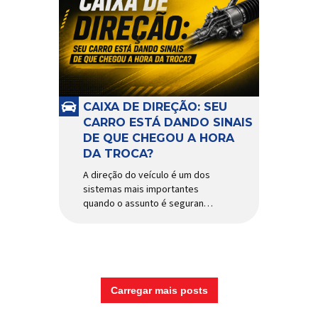
CAIXA DE DIREÇÃO: SEU
CARRO ESTÁ DANDO SINAIS
DE QUE CHEGOU A HORA
DA TROCA?
A direção do veículo é um dos
sistemas mais importantes
quando o assunto é segurança,
conforto e precisão ao dirigir.
E, dentro desse conjunto, a
caixa de direção tem papel
fundamental na resposta dos
movimentos do volante,
garantindo estabilidade e
Carregar mais posts
controle em diferentes
condições de uso. Por