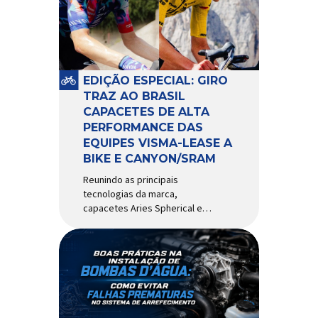
comportamento do veículo: o
pivô de suspensão.
Responsável por conectar
diferentes componentes do
sistema e permitir os
EDIÇÃO ESPECIAL: GIRO
movimentos necessários
TRAZ AO BRASIL
durante a condução, o pivô […]
CAPACETES DE ALTA
PERFORMANCE DAS
EQUIPES VISMA-LEASE A
BIKE E CANYON/SRAM
Reunindo as principais
tecnologias da marca,
capacetes Aries Spherical e
Eclipse Pro Spherical chegam
ao país com a pintura oficial
utilizada por equipes do World
Tour Patrocinadora de algumas
das principais equipes de
ciclismo do mundo, a Giro é
uma das marcas de capacetes