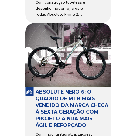
Com construção tubeless e
desenho moderno, aros e
rodas Absolute Prime 2
chegam ao mercado com
diversas melhorias No
mercado brasileiro há alguns
anos, os aros e as rodas
Absolute Prime chegaram
como uma opção para pilotos
de cross country e trail em
busca de alto desempenho e
preço realmente competitivo.
Para isso, a marca […]
ABSOLUTE NERO 6: O
QUADRO DE MTB MAIS
VENDIDO DA MARCA CHEGA
À SEXTA GERAÇÃO COM
PROJETO AINDA MAIS
ÁGIL E REFORÇADO
Com importantes atualizações,