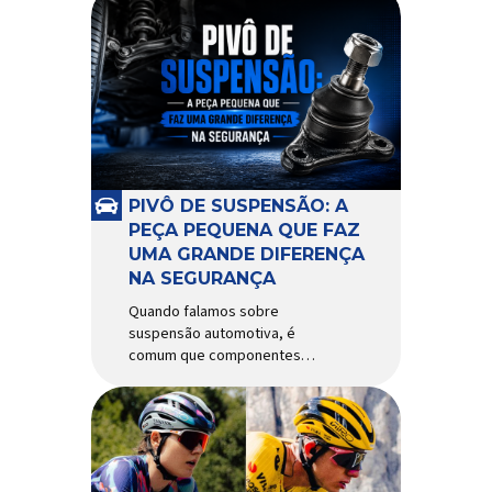
PIVÔ DE SUSPENSÃO: A
PEÇA PEQUENA QUE FAZ
UMA GRANDE DIFERENÇA
NA SEGURANÇA
Quando falamos sobre
suspensão automotiva, é
comum que componentes
como amortecedores e molas
recebam mais atenção. Porém,
existe uma peça relativamente
pequena que desempenha um
papel fundamental na
segurança e no