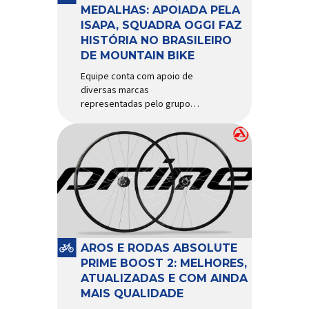
d’água exige não apenas […]
MEDALHAS: APOIADA PELA
ISAPA, SQUADRA OGGI FAZ
HISTÓRIA NO BRASILEIRO
DE MOUNTAIN BIKE
Equipe conta com apoio de
diversas marcas
representadas pelo grupo
Isapa, como Pirelli, Giro, Algoo,
Finish Lline, Park Tool, Protaper
e Zéfal Histórico. Assim pode
ser definida a participação da
Squadra Oggi no Campeonato
Brasileiro de Mountain Bike
2026, realizado em São José
dos Campos-SP entre os dias
23 e 26 de julho. Com cinco […]
AROS E RODAS ABSOLUTE
PRIME BOOST 2: MELHORES,
ATUALIZADAS E COM AINDA
MAIS QUALIDADE