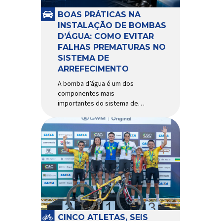
e acessórios para ciclismo
mais reconhecida no Brasil.
BOAS PRÁTICAS NA
Importada e distribuída […]
INSTALAÇÃO DE BOMBAS
D’ÁGUA: COMO EVITAR
FALHAS PREMATURAS NO
SISTEMA DE
ARREFECIMENTO
A bomba d’água é um dos
componentes mais
importantes do sistema de
arrefecimento. Sua função é
garantir a circulação contínua
do líquido de arrefecimento
entre motor, radiador e demais
componentes do sistema,
controlando a temperatura de
operação e evitando
superaquecimentos. Por
trabalhar constantemente
enquanto o motor está em
funcionamento, a bomba
CINCO ATLETAS, SEIS