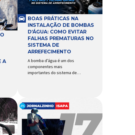
BOAS PRÁTICAS NA
INSTALAÇÃO DE BOMBAS
D’ÁGUA: COMO EVITAR
RO
FALHAS PREMATURAS NO
SISTEMA DE
ARREFECIMENTO
A bomba d’água é um dos
 A
componentes mais
importantes do sistema de
arrefecimento. Sua função é
garantir a circulação contínua
do líquido de arrefecimento
entre motor, radiador e demais
componentes do sistema,
controlando a temperatura de
operação e evitando
superaquecimentos. Por
trabalhar constantemente
enquanto o motor está em