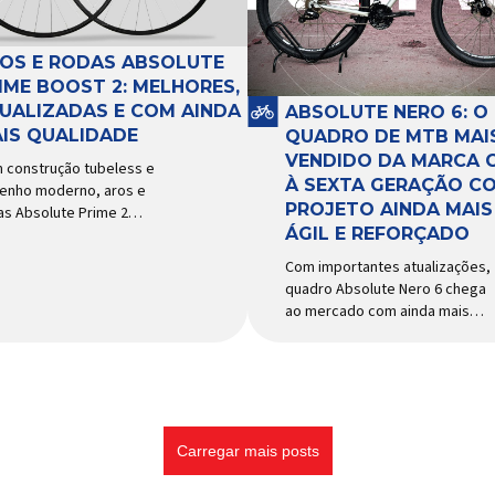
e acessórios para ciclismo
tema e permitir os
mais reconhecida no Brasil.
imentos necessários
Importada e distribuída […]
ante a condução, o pivô […]
OS E RODAS ABSOLUTE
IME BOOST 2: MELHORES,
UALIZADAS E COM AINDA
ABSOLUTE NERO 6: O
IS QUALIDADE
QUADRO DE MTB MAI
VENDIDO DA MARCA 
 construção tubeless e
À SEXTA GERAÇÃO C
enho moderno, aros e
PROJETO AINDA MAIS
as Absolute Prime 2
ÁGIL E REFORÇADO
gam ao mercado com
ersas melhorias No
Com importantes atualizações,
cado brasileiro há alguns
quadro Absolute Nero 6 chega
s, os aros e as rodas
ao mercado com ainda mais
olute Prime chegaram
agilidade e resistência para
o uma opção para pilotos
uso urbano e MTB recreacional
ross country e trail em
Um dos quadros de maior
ca de alto desempenho e
sucesso do mercado de
ço realmente competitivo.
bicicletas brasileiro chega em
 isso, a marca […]
nova versão: o
Carregar mais posts
Absolute Nero 6, sexta geração
do quadro mais vendido da