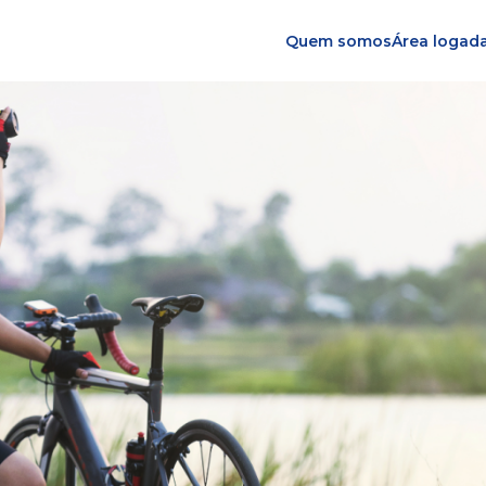
Quem somos
Área logad