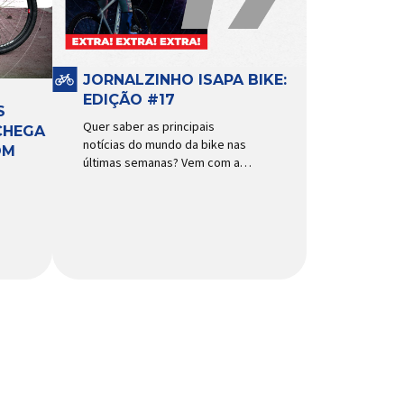
funcionamento, a bomba
d’água exige não apenas […]
JORNALZINHO ISAPA BIKE:
EDIÇÃO #17
S
Quer saber as principais
CHEGA
notícias do mundo da bike nas
OM
últimas semanas? Vem com a
gente que o melhormomento
chegou! Clique aqui e leia
agora mesmo!