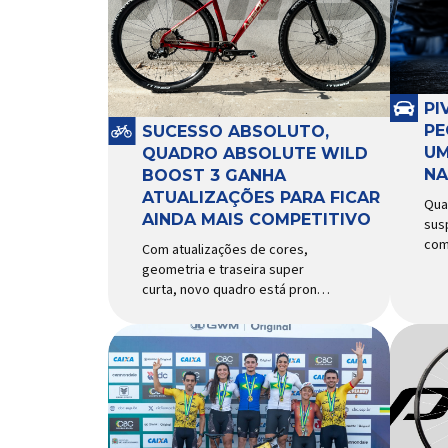
PI
PE
SUCESSO ABSOLUTO,
UM
QUADRO ABSOLUTE WILD
NA
BOOST 3 GANHA
ATUALIZAÇÕES PARA FICAR
Qua
AINDA MAIS COMPETITIVO
sus
com
Com atualizações de cores,
com
geometria e traseira super
rec
curta, novo quadro está pronto
exi
para bater de frente com
peq
modelos muito mais caros e
pap
avançados Apresentado há
seg
alguns anos, o quadro Wild
com
Boost se transformou em um
piv
dos modelos aro 29” de maior
Res
sucesso da Absolute. Indicado
dif