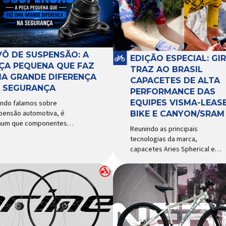
VÔ DE SUSPENSÃO: A
EDIÇÃO ESPECIAL: GI
ÇA PEQUENA QUE FAZ
TRAZ AO BRASIL
A GRANDE DIFERENÇA
CAPACETES DE ALTA
 SEGURANÇA
PERFORMANCE DAS
EQUIPES VISMA-LEASE
ndo falamos sobre
pensão automotiva, é
BIKE E CANYON/SRAM
um que componentes
Reunindo as principais
o amortecedores e molas
tecnologias da marca,
ebam mais atenção. Porém,
capacetes Aries Spherical e
ste uma peça relativamente
Eclipse Pro Spherical chegam
uena que desempenha um
ao país com a pintura oficial
el fundamental na
utilizada por equipes do World
urança e no
Tour Patrocinadora de algumas
portamento do veículo: o
das principais equipes de
ô de suspensão.
ciclismo do mundo, a Giro é
ponsável por conectar
uma das marcas de capacetes
erentes componentes do