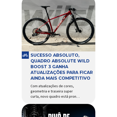
SUCESSO ABSOLUTO,
QUADRO ABSOLUTE WILD
BOOST 3 GANHA
ATUALIZAÇÕES PARA FICAR
AINDA MAIS COMPETITIVO
Com atualizações de cores,
geometria e traseira super
curta, novo quadro está pronto
para bater de frente com
modelos muito mais caros e
avançados Apresentado há