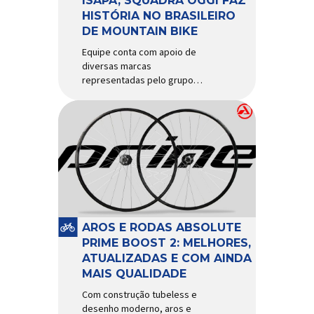
ISAPA, SQUADRA OGGI FAZ
HISTÓRIA NO BRASILEIRO
DE MOUNTAIN BIKE
Equipe conta com apoio de
diversas marcas
representadas pelo grupo
Isapa, como Pirelli, Giro, Algoo,
Finish Lline, Park Tool, Protaper
e Zéfal Histórico. Assim pode
ser definida a participação da
Squadra Oggi no Campeonato
Brasileiro de Mountain Bike
2026, realizado em São José
dos Campos-SP entre os dias
23 e 26 de julho. Com cinco […]
AROS E RODAS ABSOLUTE
PRIME BOOST 2: MELHORES,
ATUALIZADAS E COM AINDA
MAIS QUALIDADE
Com construção tubeless e
desenho moderno, aros e