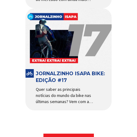
agilidade e resistência para
uso urbano e MTB recreacional
Um dos quadros de maior
sucesso do mercado de
bicicletas brasileiro chega em
nova versão: o
Absolute Nero 6, sexta geração
do quadro mais vendido da
marca nacional. Extremamente
popular para quem busca uma
base sólida para montar […]
JORNALZINHO ISAPA BIKE:
EDIÇÃO #17
Quer saber as principais
notícias do mundo da bike nas
últimas semanas? Vem com a
gente que o melhormomento
chegou! Clique aqui e leia
agora mesmo!