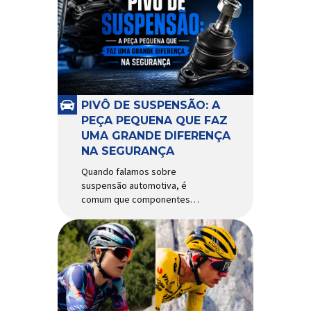
alguns anos, o quadro Wild
Boost se transformou em um
dos modelos aro 29” de maior
sucesso da Absolute. Indicado
para mountain bike cross-
country, trail leve e até uso […]
PIVÔ DE SUSPENSÃO: A
PEÇA PEQUENA QUE FAZ
UMA GRANDE DIFERENÇA
NA SEGURANÇA
Quando falamos sobre
suspensão automotiva, é
comum que componentes
como amortecedores e molas
recebam mais atenção. Porém,
existe uma peça relativamente
pequena que desempenha um
papel fundamental na
segurança e no
comportamento do veículo: o