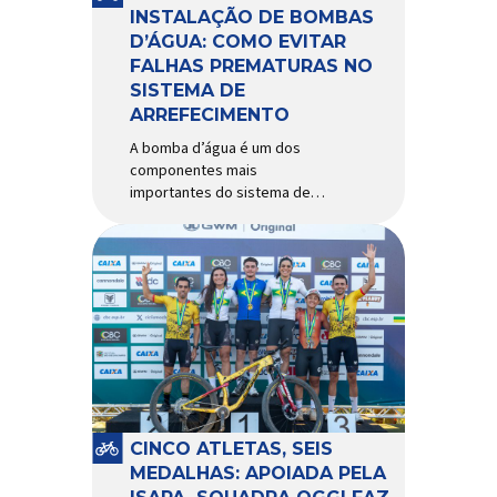
Importada e distribuída […]
INSTALAÇÃO DE BOMBAS
D’ÁGUA: COMO EVITAR
FALHAS PREMATURAS NO
SISTEMA DE
ARREFECIMENTO
A bomba d’água é um dos
componentes mais
importantes do sistema de
arrefecimento. Sua função é
garantir a circulação contínua
do líquido de arrefecimento
entre motor, radiador e demais
componentes do sistema,
controlando a temperatura de
operação e evitando
superaquecimentos. Por
trabalhar constantemente
enquanto o motor está em
funcionamento, a bomba
CINCO ATLETAS, SEIS
d’água exige não apenas […]
MEDALHAS: APOIADA PELA