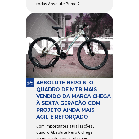
rodas Absolute Prime 2
chegam ao mercado com
diversas melhorias No
mercado brasileiro há alguns
anos, os aros e as rodas
Absolute Prime chegaram
como uma opção para pilotos
de cross country e trail em
busca de alto desempenho e
preço realmente competitivo.
Para isso, a marca […]
ABSOLUTE NERO 6: O
QUADRO DE MTB MAIS
VENDIDO DA MARCA CHEGA
À SEXTA GERAÇÃO COM
PROJETO AINDA MAIS
ÁGIL E REFORÇADO
Com importantes atualizações,
quadro Absolute Nero 6 chega
ao mercado com ainda mais