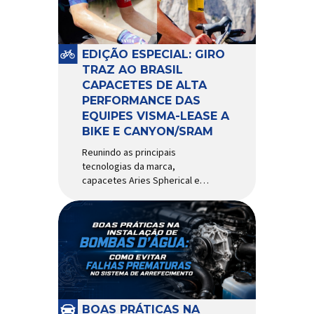
pivô de suspensão.
Responsável por conectar
diferentes componentes do
sistema e permitir os
EDIÇÃO ESPECIAL: GIRO
movimentos necessários
TRAZ AO BRASIL
durante a condução, o pivô […]
CAPACETES DE ALTA
PERFORMANCE DAS
EQUIPES VISMA-LEASE A
BIKE E CANYON/SRAM
Reunindo as principais
tecnologias da marca,
capacetes Aries Spherical e
Eclipse Pro Spherical chegam
ao país com a pintura oficial
utilizada por equipes do World
Tour Patrocinadora de algumas
das principais equipes de
ciclismo do mundo, a Giro é
uma das marcas de capacetes
e acessórios para ciclismo
mais reconhecida no Brasil.
BOAS PRÁTICAS NA