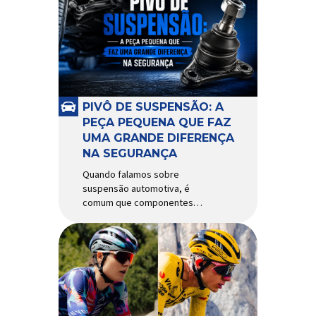
alguns anos, o quadro Wild
Boost se transformou em um
dos modelos aro 29” de maior
sucesso da Absolute. Indicado
para mountain bike cross-
country, trail leve e até uso […]
PIVÔ DE SUSPENSÃO: A
PEÇA PEQUENA QUE FAZ
UMA GRANDE DIFERENÇA
NA SEGURANÇA
Quando falamos sobre
suspensão automotiva, é
comum que componentes
como amortecedores e molas
recebam mais atenção. Porém,
existe uma peça relativamente
pequena que desempenha um
papel fundamental na
segurança e no
comportamento do veículo: o