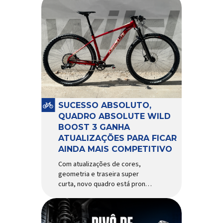
SUCESSO ABSOLUTO,
QUADRO ABSOLUTE WILD
BOOST 3 GANHA
ATUALIZAÇÕES PARA FICAR
AINDA MAIS COMPETITIVO
Com atualizações de cores,
geometria e traseira super
curta, novo quadro está pronto
para bater de frente com
modelos muito mais caros e
avançados Apresentado há