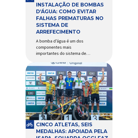
Importada e distribuída […]
INSTALAÇÃO DE BOMBAS
D’ÁGUA: COMO EVITAR
FALHAS PREMATURAS NO
SISTEMA DE
ARREFECIMENTO
A bomba d’água é um dos
componentes mais
importantes do sistema de
arrefecimento. Sua função é
garantir a circulação contínua
do líquido de arrefecimento
entre motor, radiador e demais
componentes do sistema,
controlando a temperatura de
operação e evitando
superaquecimentos. Por
trabalhar constantemente
enquanto o motor está em
funcionamento, a bomba
CINCO ATLETAS, SEIS
d’água exige não apenas […]
MEDALHAS: APOIADA PELA