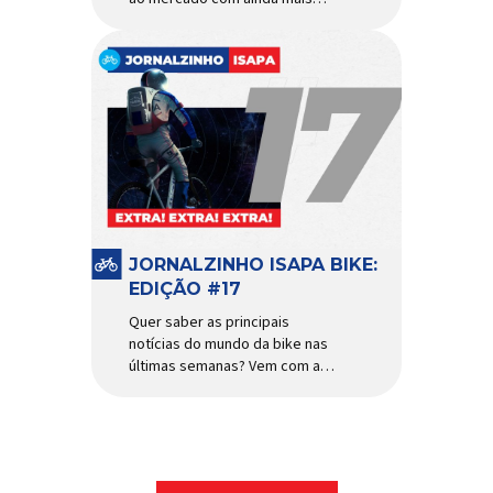
agilidade e resistência para
uso urbano e MTB recreacional
Um dos quadros de maior
sucesso do mercado de
bicicletas brasileiro chega em
nova versão: o
Absolute Nero 6, sexta geração
do quadro mais vendido da
marca nacional. Extremamente
popular para quem busca uma
base sólida para montar […]
JORNALZINHO ISAPA BIKE:
EDIÇÃO #17
Quer saber as principais
notícias do mundo da bike nas
últimas semanas? Vem com a
gente que o melhormomento
chegou! Clique aqui e leia
agora mesmo!