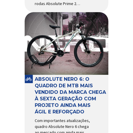
rodas Absolute Prime 2
chegam ao mercado com
diversas melhorias No
mercado brasileiro há alguns
anos, os aros e as rodas
Absolute Prime chegaram
como uma opção para pilotos
de cross country e trail em
busca de alto desempenho e
preço realmente competitivo.
Para isso, a marca […]
ABSOLUTE NERO 6: O
QUADRO DE MTB MAIS
VENDIDO DA MARCA CHEGA
À SEXTA GERAÇÃO COM
PROJETO AINDA MAIS
ÁGIL E REFORÇADO
Com importantes atualizações,
quadro Absolute Nero 6 chega
ao mercado com ainda mais