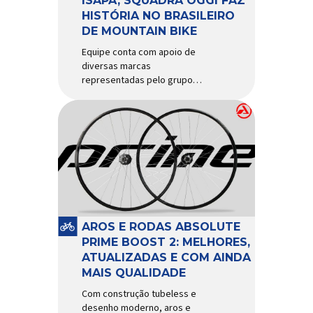
ISAPA, SQUADRA OGGI FAZ
HISTÓRIA NO BRASILEIRO
DE MOUNTAIN BIKE
Equipe conta com apoio de
diversas marcas
representadas pelo grupo
Isapa, como Pirelli, Giro, Algoo,
Finish Lline, Park Tool, Protaper
e Zéfal Histórico. Assim pode
ser definida a participação da
Squadra Oggi no Campeonato
Brasileiro de Mountain Bike
2026, realizado em São José
dos Campos-SP entre os dias
23 e 26 de julho. Com cinco […]
AROS E RODAS ABSOLUTE
PRIME BOOST 2: MELHORES,
ATUALIZADAS E COM AINDA
MAIS QUALIDADE
Com construção tubeless e
desenho moderno, aros e