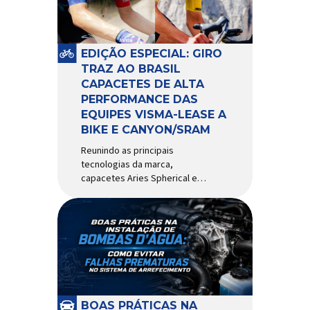
pivô de suspensão.
Responsável por conectar
diferentes componentes do
sistema e permitir os
EDIÇÃO ESPECIAL: GIRO
movimentos necessários
TRAZ AO BRASIL
durante a condução, o pivô […]
CAPACETES DE ALTA
PERFORMANCE DAS
EQUIPES VISMA-LEASE A
BIKE E CANYON/SRAM
Reunindo as principais
tecnologias da marca,
capacetes Aries Spherical e
Eclipse Pro Spherical chegam
ao país com a pintura oficial
utilizada por equipes do World
Tour Patrocinadora de algumas
das principais equipes de
ciclismo do mundo, a Giro é
uma das marcas de capacetes
e acessórios para ciclismo
mais reconhecida no Brasil.
BOAS PRÁTICAS NA