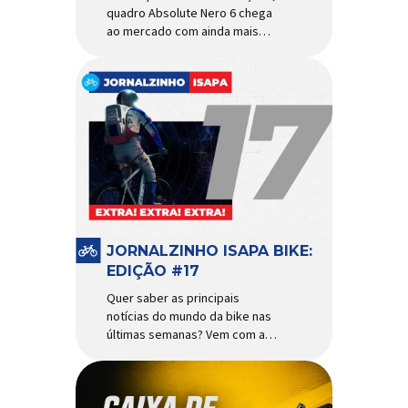
quadro Absolute Nero 6 chega
ao mercado com ainda mais
agilidade e resistência para
uso urbano e MTB recreacional
Um dos quadros de maior
sucesso do mercado de
bicicletas brasileiro chega em
nova versão: o
Absolute Nero 6, sexta geração
do quadro mais vendido da
marca nacional. Extremamente
popular para quem busca uma
base sólida para montar […]
JORNALZINHO ISAPA BIKE:
EDIÇÃO #17
Quer saber as principais
notícias do mundo da bike nas
últimas semanas? Vem com a
gente que o melhormomento
chegou! Clique aqui e leia
agora mesmo!