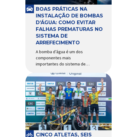
e acessórios para ciclismo
mais reconhecida no Brasil.
BOAS PRÁTICAS NA
Importada e distribuída […]
INSTALAÇÃO DE BOMBAS
D’ÁGUA: COMO EVITAR
FALHAS PREMATURAS NO
SISTEMA DE
ARREFECIMENTO
A bomba d’água é um dos
componentes mais
importantes do sistema de
arrefecimento. Sua função é
garantir a circulação contínua
do líquido de arrefecimento
entre motor, radiador e demais
componentes do sistema,
controlando a temperatura de
operação e evitando
superaquecimentos. Por
trabalhar constantemente
enquanto o motor está em
funcionamento, a bomba
CINCO ATLETAS, SEIS