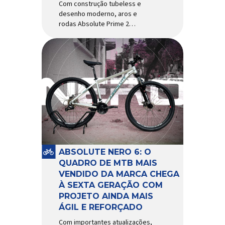
Com construção tubeless e
desenho moderno, aros e
rodas Absolute Prime 2
chegam ao mercado com
diversas melhorias No
mercado brasileiro há alguns
anos, os aros e as rodas
Absolute Prime chegaram
como uma opção para pilotos
de cross country e trail em
busca de alto desempenho e
preço realmente competitivo.
Para isso, a marca […]
ABSOLUTE NERO 6: O
QUADRO DE MTB MAIS
VENDIDO DA MARCA CHEGA
À SEXTA GERAÇÃO COM
PROJETO AINDA MAIS
ÁGIL E REFORÇADO
Com importantes atualizações,