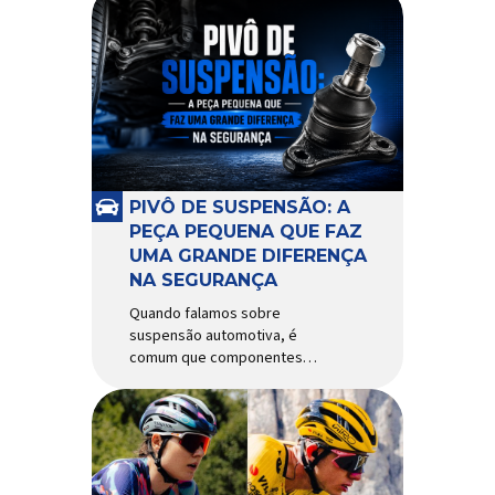
PIVÔ DE SUSPENSÃO: A
PEÇA PEQUENA QUE FAZ
UMA GRANDE DIFERENÇA
NA SEGURANÇA
Quando falamos sobre
suspensão automotiva, é
comum que componentes
como amortecedores e molas
recebam mais atenção. Porém,
existe uma peça relativamente
pequena que desempenha um
papel fundamental na
segurança e no