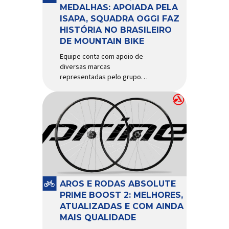
d’água exige não apenas […]
MEDALHAS: APOIADA PELA
ISAPA, SQUADRA OGGI FAZ
HISTÓRIA NO BRASILEIRO
DE MOUNTAIN BIKE
Equipe conta com apoio de
diversas marcas
representadas pelo grupo
Isapa, como Pirelli, Giro, Algoo,
Finish Lline, Park Tool, Protaper
e Zéfal Histórico. Assim pode
ser definida a participação da
Squadra Oggi no Campeonato
Brasileiro de Mountain Bike
2026, realizado em São José
dos Campos-SP entre os dias
23 e 26 de julho. Com cinco […]
AROS E RODAS ABSOLUTE
PRIME BOOST 2: MELHORES,
ATUALIZADAS E COM AINDA
MAIS QUALIDADE