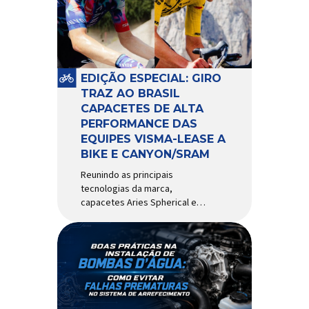
comportamento do veículo: o
pivô de suspensão.
Responsável por conectar
diferentes componentes do
sistema e permitir os
EDIÇÃO ESPECIAL: GIRO
movimentos necessários
TRAZ AO BRASIL
durante a condução, o pivô […]
CAPACETES DE ALTA
PERFORMANCE DAS
EQUIPES VISMA-LEASE A
BIKE E CANYON/SRAM
Reunindo as principais
tecnologias da marca,
capacetes Aries Spherical e
Eclipse Pro Spherical chegam
ao país com a pintura oficial
utilizada por equipes do World
Tour Patrocinadora de algumas
das principais equipes de
ciclismo do mundo, a Giro é
uma das marcas de capacetes