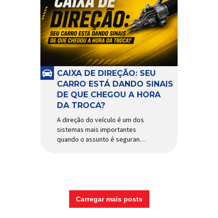
CAIXA DE DIREÇÃO: SEU
CARRO ESTÁ DANDO SINAIS
DE QUE CHEGOU A HORA
DA TROCA?
A direção do veículo é um dos
sistemas mais importantes
quando o assunto é segurança,
conforto e precisão ao dirigir.
E, dentro desse conjunto, a
caixa de direção tem papel
fundamental na resposta dos
movimentos do volante,
garantindo estabilidade e
Carregar mais posts
controle em diferentes
condições de uso. Por