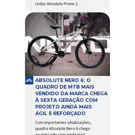
rodas Absolute Prime 2
chegam ao mercado com
diversas melhorias No
mercado brasileiro há alguns
anos, os aros e as rodas
Absolute Prime chegaram
como uma opção para pilotos
de cross country e trail em
busca de alto desempenho e
preço realmente competitivo.
Para isso, a marca […]
ABSOLUTE NERO 6: O
QUADRO DE MTB MAIS
VENDIDO DA MARCA CHEGA
À SEXTA GERAÇÃO COM
PROJETO AINDA MAIS
ÁGIL E REFORÇADO
Com importantes atualizações,
quadro Absolute Nero 6 chega
ao mercado com ainda mais