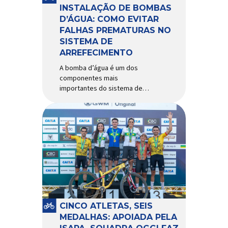
Importada e distribuída […]
INSTALAÇÃO DE BOMBAS
D’ÁGUA: COMO EVITAR
FALHAS PREMATURAS NO
SISTEMA DE
ARREFECIMENTO
A bomba d’água é um dos
componentes mais
importantes do sistema de
arrefecimento. Sua função é
garantir a circulação contínua
do líquido de arrefecimento
entre motor, radiador e demais
componentes do sistema,
controlando a temperatura de
operação e evitando
superaquecimentos. Por
trabalhar constantemente
enquanto o motor está em
funcionamento, a bomba
CINCO ATLETAS, SEIS
d’água exige não apenas […]
MEDALHAS: APOIADA PELA