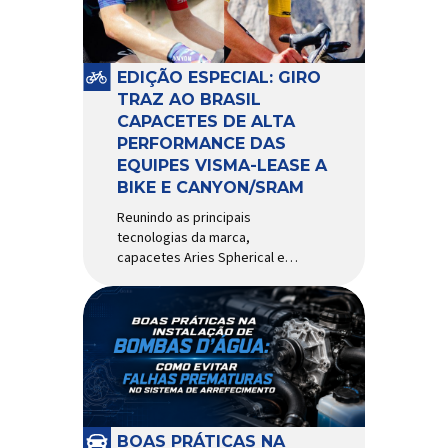
pivô de suspensão.
Responsável por conectar
diferentes componentes do
sistema e permitir os
EDIÇÃO ESPECIAL: GIRO
movimentos necessários
TRAZ AO BRASIL
durante a condução, o pivô […]
CAPACETES DE ALTA
PERFORMANCE DAS
EQUIPES VISMA-LEASE A
BIKE E CANYON/SRAM
Reunindo as principais
tecnologias da marca,
capacetes Aries Spherical e
Eclipse Pro Spherical chegam
ao país com a pintura oficial
utilizada por equipes do World
Tour Patrocinadora de algumas
das principais equipes de
ciclismo do mundo, a Giro é
uma das marcas de capacetes
e acessórios para ciclismo
mais reconhecida no Brasil.
BOAS PRÁTICAS NA