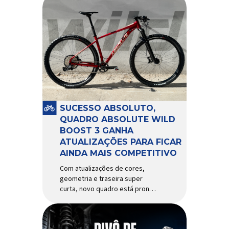
SUCESSO ABSOLUTO,
QUADRO ABSOLUTE WILD
BOOST 3 GANHA
ATUALIZAÇÕES PARA FICAR
AINDA MAIS COMPETITIVO
Com atualizações de cores,
geometria e traseira super
curta, novo quadro está pronto
para bater de frente com
modelos muito mais caros e
avançados Apresentado há