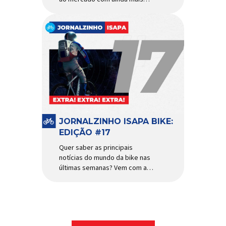
agilidade e resistência para
uso urbano e MTB recreacional
Um dos quadros de maior
sucesso do mercado de
bicicletas brasileiro chega em
nova versão: o
Absolute Nero 6, sexta geração
do quadro mais vendido da
marca nacional. Extremamente
popular para quem busca uma
base sólida para montar […]
JORNALZINHO ISAPA BIKE:
EDIÇÃO #17
Quer saber as principais
notícias do mundo da bike nas
últimas semanas? Vem com a
gente que o melhormomento
chegou! Clique aqui e leia
agora mesmo!