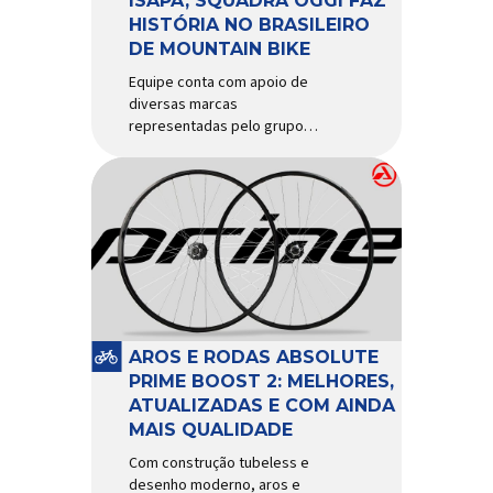
ISAPA, SQUADRA OGGI FAZ
HISTÓRIA NO BRASILEIRO
DE MOUNTAIN BIKE
Equipe conta com apoio de
diversas marcas
representadas pelo grupo
Isapa, como Pirelli, Giro, Algoo,
Finish Lline, Park Tool, Protaper
e Zéfal Histórico. Assim pode
ser definida a participação da
Squadra Oggi no Campeonato
Brasileiro de Mountain Bike
2026, realizado em São José
dos Campos-SP entre os dias
23 e 26 de julho. Com cinco […]
AROS E RODAS ABSOLUTE
PRIME BOOST 2: MELHORES,
ATUALIZADAS E COM AINDA
MAIS QUALIDADE
Com construção tubeless e
desenho moderno, aros e