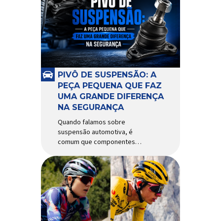
alguns anos, o quadro Wild
Boost se transformou em um
dos modelos aro 29” de maior
sucesso da Absolute. Indicado
para mountain bike cross-
country, trail leve e até uso […]
PIVÔ DE SUSPENSÃO: A
PEÇA PEQUENA QUE FAZ
UMA GRANDE DIFERENÇA
NA SEGURANÇA
Quando falamos sobre
suspensão automotiva, é
comum que componentes
como amortecedores e molas
recebam mais atenção. Porém,
existe uma peça relativamente
pequena que desempenha um
papel fundamental na
segurança e no
comportamento do veículo: o