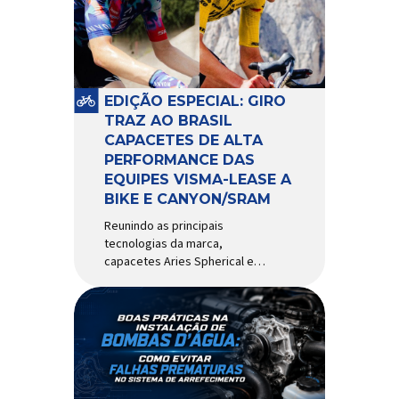
comportamento do veículo: o
pivô de suspensão.
Responsável por conectar
diferentes componentes do
sistema e permitir os
EDIÇÃO ESPECIAL: GIRO
movimentos necessários
TRAZ AO BRASIL
durante a condução, o pivô […]
CAPACETES DE ALTA
PERFORMANCE DAS
EQUIPES VISMA-LEASE A
BIKE E CANYON/SRAM
Reunindo as principais
tecnologias da marca,
capacetes Aries Spherical e
Eclipse Pro Spherical chegam
ao país com a pintura oficial
utilizada por equipes do World
Tour Patrocinadora de algumas
das principais equipes de
ciclismo do mundo, a Giro é
uma das marcas de capacetes