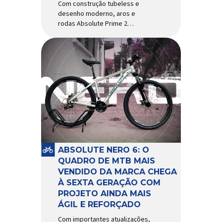
Com construção tubeless e
desenho moderno, aros e
rodas Absolute Prime 2
chegam ao mercado com
diversas melhorias No
mercado brasileiro há alguns
anos, os aros e as rodas
Absolute Prime chegaram
como uma opção para pilotos
de cross country e trail em
busca de alto desempenho e
preço realmente competitivo.
Para isso, a marca […]
ABSOLUTE NERO 6: O
QUADRO DE MTB MAIS
VENDIDO DA MARCA CHEGA
À SEXTA GERAÇÃO COM
PROJETO AINDA MAIS
ÁGIL E REFORÇADO
Com importantes atualizações,