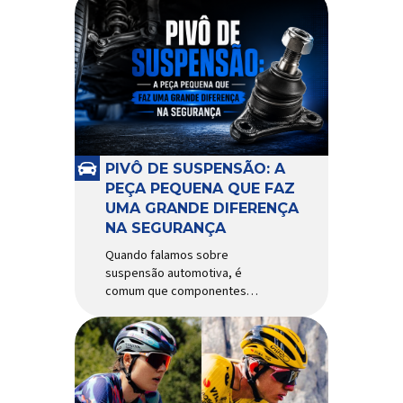
PIVÔ DE SUSPENSÃO: A
PEÇA PEQUENA QUE FAZ
UMA GRANDE DIFERENÇA
NA SEGURANÇA
Quando falamos sobre
suspensão automotiva, é
comum que componentes
como amortecedores e molas
recebam mais atenção. Porém,
existe uma peça relativamente
pequena que desempenha um
papel fundamental na
segurança e no