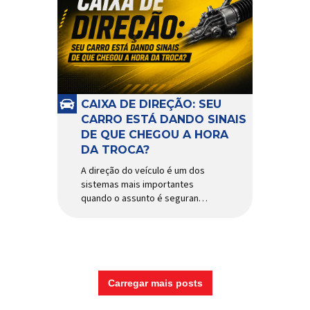
CAIXA DE DIREÇÃO: SEU
CARRO ESTÁ DANDO SINAIS
DE QUE CHEGOU A HORA
DA TROCA?
A direção do veículo é um dos
sistemas mais importantes
quando o assunto é segurança,
conforto e precisão ao dirigir.
E, dentro desse conjunto, a
caixa de direção tem papel
fundamental na resposta dos
movimentos do volante,
garantindo estabilidade e
Carregar mais posts
controle em diferentes
condições de uso. Por