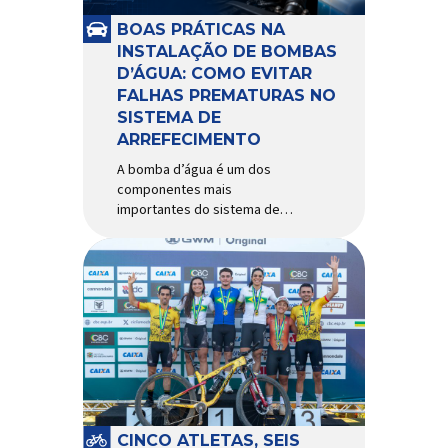
e acessórios para ciclismo
mais reconhecida no Brasil.
BOAS PRÁTICAS NA
Importada e distribuída […]
INSTALAÇÃO DE BOMBAS
D’ÁGUA: COMO EVITAR
FALHAS PREMATURAS NO
SISTEMA DE
ARREFECIMENTO
A bomba d’água é um dos
componentes mais
importantes do sistema de
arrefecimento. Sua função é
garantir a circulação contínua
do líquido de arrefecimento
entre motor, radiador e demais
componentes do sistema,
controlando a temperatura de
operação e evitando
superaquecimentos. Por
trabalhar constantemente
enquanto o motor está em
funcionamento, a bomba
CINCO ATLETAS, SEIS