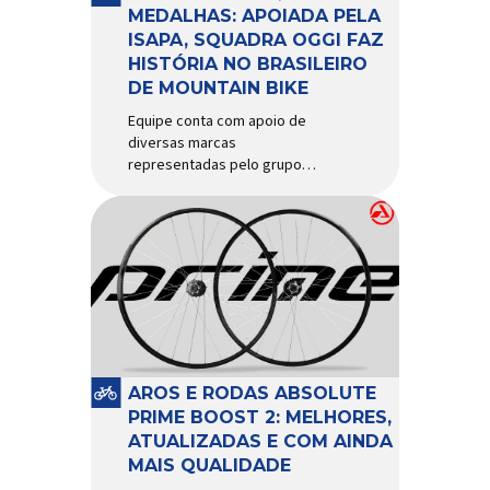
d’água exige não apenas […]
MEDALHAS: APOIADA PELA
ISAPA, SQUADRA OGGI FAZ
HISTÓRIA NO BRASILEIRO
DE MOUNTAIN BIKE
Equipe conta com apoio de
diversas marcas
representadas pelo grupo
Isapa, como Pirelli, Giro, Algoo,
Finish Lline, Park Tool, Protaper
e Zéfal Histórico. Assim pode
ser definida a participação da
Squadra Oggi no Campeonato
Brasileiro de Mountain Bike
2026, realizado em São José
dos Campos-SP entre os dias
23 e 26 de julho. Com cinco […]
AROS E RODAS ABSOLUTE
PRIME BOOST 2: MELHORES,
ATUALIZADAS E COM AINDA
MAIS QUALIDADE