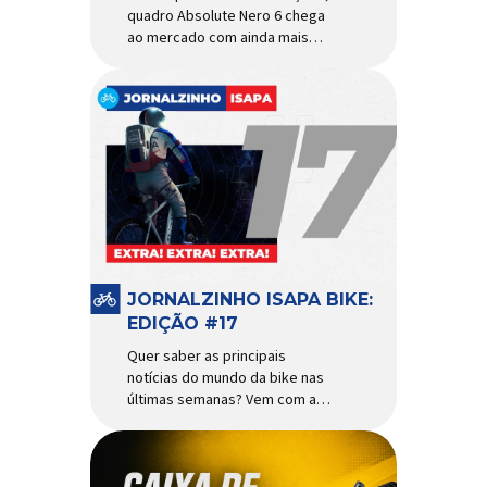
quadro Absolute Nero 6 chega
ao mercado com ainda mais
agilidade e resistência para
uso urbano e MTB recreacional
Um dos quadros de maior
sucesso do mercado de
bicicletas brasileiro chega em
nova versão: o
Absolute Nero 6, sexta geração
do quadro mais vendido da
marca nacional. Extremamente
popular para quem busca uma
base sólida para montar […]
JORNALZINHO ISAPA BIKE:
EDIÇÃO #17
Quer saber as principais
notícias do mundo da bike nas
últimas semanas? Vem com a
gente que o melhormomento
chegou! Clique aqui e leia
agora mesmo!