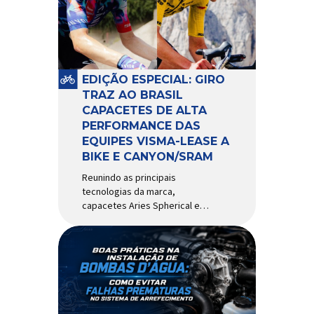
comportamento do veículo: o
pivô de suspensão.
Responsável por conectar
diferentes componentes do
sistema e permitir os
EDIÇÃO ESPECIAL: GIRO
movimentos necessários
TRAZ AO BRASIL
durante a condução, o pivô […]
CAPACETES DE ALTA
PERFORMANCE DAS
EQUIPES VISMA-LEASE A
BIKE E CANYON/SRAM
Reunindo as principais
tecnologias da marca,
capacetes Aries Spherical e
Eclipse Pro Spherical chegam
ao país com a pintura oficial
utilizada por equipes do World
Tour Patrocinadora de algumas
das principais equipes de
ciclismo do mundo, a Giro é
uma das marcas de capacetes