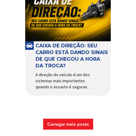
CAIXA DE DIREÇÃO: SEU
CARRO ESTÁ DANDO SINAIS
DE QUE CHEGOU A HORA
DA TROCA?
A direção do veículo é um dos
sistemas mais importantes
quando o assunto é segurança,
conforto e precisão ao dirigir.
E, dentro desse conjunto, a
caixa de direção tem papel
fundamental na resposta dos
movimentos do volante,
garantindo estabilidade e
Carregar mais posts
controle em diferentes
condições de uso. Por