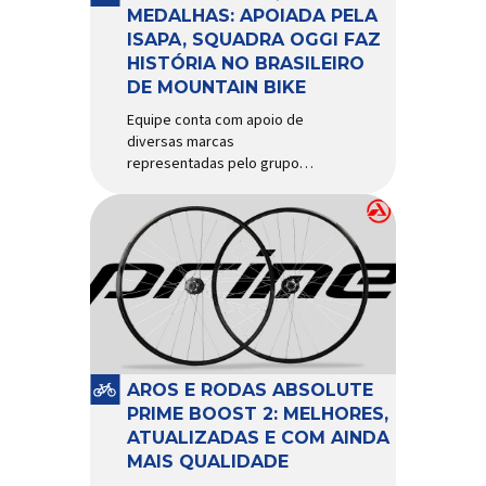
d’água exige não apenas […]
MEDALHAS: APOIADA PELA
ISAPA, SQUADRA OGGI FAZ
HISTÓRIA NO BRASILEIRO
DE MOUNTAIN BIKE
Equipe conta com apoio de
diversas marcas
representadas pelo grupo
Isapa, como Pirelli, Giro, Algoo,
Finish Lline, Park Tool, Protaper
e Zéfal Histórico. Assim pode
ser definida a participação da
Squadra Oggi no Campeonato
Brasileiro de Mountain Bike
2026, realizado em São José
dos Campos-SP entre os dias
23 e 26 de julho. Com cinco […]
AROS E RODAS ABSOLUTE
PRIME BOOST 2: MELHORES,
ATUALIZADAS E COM AINDA
MAIS QUALIDADE