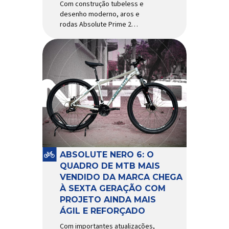
Com construção tubeless e
desenho moderno, aros e
rodas Absolute Prime 2
chegam ao mercado com
diversas melhorias No
mercado brasileiro há alguns
anos, os aros e as rodas
Absolute Prime chegaram
como uma opção para pilotos
de cross country e trail em
busca de alto desempenho e
preço realmente competitivo.
Para isso, a marca […]
ABSOLUTE NERO 6: O
QUADRO DE MTB MAIS
VENDIDO DA MARCA CHEGA
À SEXTA GERAÇÃO COM
PROJETO AINDA MAIS
ÁGIL E REFORÇADO
Com importantes atualizações,