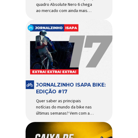
quadro Absolute Nero 6 chega
ao mercado com ainda mais
agilidade e resistência para
uso urbano e MTB recreacional
Um dos quadros de maior
sucesso do mercado de
bicicletas brasileiro chega em
nova versão: o
Absolute Nero 6, sexta geração
do quadro mais vendido da
marca nacional. Extremamente
popular para quem busca uma
base sólida para montar […]
JORNALZINHO ISAPA BIKE:
EDIÇÃO #17
Quer saber as principais
notícias do mundo da bike nas
últimas semanas? Vem com a
gente que o melhormomento
chegou! Clique aqui e leia
agora mesmo!