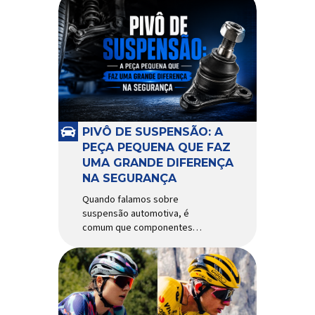
PIVÔ DE SUSPENSÃO: A
PEÇA PEQUENA QUE FAZ
UMA GRANDE DIFERENÇA
NA SEGURANÇA
Quando falamos sobre
suspensão automotiva, é
comum que componentes
como amortecedores e molas
recebam mais atenção. Porém,
existe uma peça relativamente
pequena que desempenha um
papel fundamental na
segurança e no