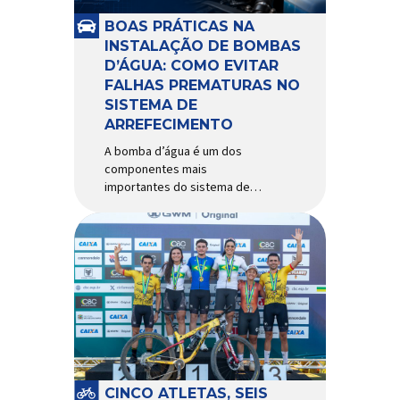
e acessórios para ciclismo
mais reconhecida no Brasil.
BOAS PRÁTICAS NA
Importada e distribuída […]
INSTALAÇÃO DE BOMBAS
D’ÁGUA: COMO EVITAR
FALHAS PREMATURAS NO
SISTEMA DE
ARREFECIMENTO
A bomba d’água é um dos
componentes mais
importantes do sistema de
arrefecimento. Sua função é
garantir a circulação contínua
do líquido de arrefecimento
entre motor, radiador e demais
componentes do sistema,
controlando a temperatura de
operação e evitando
superaquecimentos. Por
trabalhar constantemente
enquanto o motor está em
funcionamento, a bomba
CINCO ATLETAS, SEIS