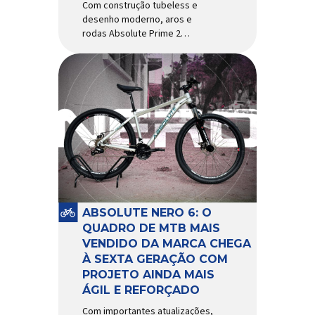
Com construção tubeless e
desenho moderno, aros e
rodas Absolute Prime 2
chegam ao mercado com
diversas melhorias No
mercado brasileiro há alguns
anos, os aros e as rodas
Absolute Prime chegaram
como uma opção para pilotos
de cross country e trail em
busca de alto desempenho e
preço realmente competitivo.
Para isso, a marca […]
ABSOLUTE NERO 6: O
QUADRO DE MTB MAIS
VENDIDO DA MARCA CHEGA
À SEXTA GERAÇÃO COM
PROJETO AINDA MAIS
ÁGIL E REFORÇADO
Com importantes atualizações,