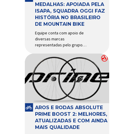
d’água exige não apenas […]
MEDALHAS: APOIADA PELA
ISAPA, SQUADRA OGGI FAZ
HISTÓRIA NO BRASILEIRO
DE MOUNTAIN BIKE
Equipe conta com apoio de
diversas marcas
representadas pelo grupo
Isapa, como Pirelli, Giro, Algoo,
Finish Lline, Park Tool, Protaper
e Zéfal Histórico. Assim pode
ser definida a participação da
Squadra Oggi no Campeonato
Brasileiro de Mountain Bike
2026, realizado em São José
dos Campos-SP entre os dias
23 e 26 de julho. Com cinco […]
AROS E RODAS ABSOLUTE
PRIME BOOST 2: MELHORES,
ATUALIZADAS E COM AINDA
MAIS QUALIDADE