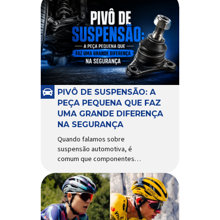
PIVÔ DE SUSPENSÃO: A
PEÇA PEQUENA QUE FAZ
UMA GRANDE DIFERENÇA
NA SEGURANÇA
Quando falamos sobre
suspensão automotiva, é
comum que componentes
como amortecedores e molas
recebam mais atenção. Porém,
existe uma peça relativamente
pequena que desempenha um
papel fundamental na
segurança e no