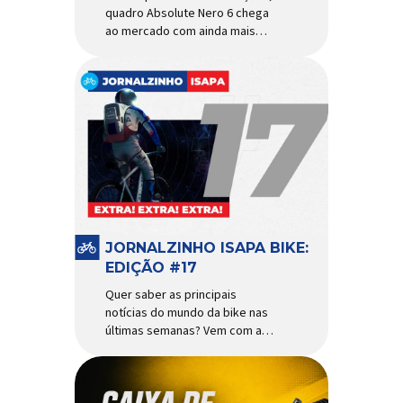
quadro Absolute Nero 6 chega
ao mercado com ainda mais
agilidade e resistência para
uso urbano e MTB recreacional
Um dos quadros de maior
sucesso do mercado de
bicicletas brasileiro chega em
nova versão: o
Absolute Nero 6, sexta geração
do quadro mais vendido da
marca nacional. Extremamente
popular para quem busca uma
base sólida para montar […]
JORNALZINHO ISAPA BIKE:
EDIÇÃO #17
Quer saber as principais
notícias do mundo da bike nas
últimas semanas? Vem com a
gente que o melhormomento
chegou! Clique aqui e leia
agora mesmo!