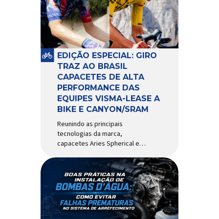
comportamento do veículo: o
pivô de suspensão.
Responsável por conectar
diferentes componentes do
sistema e permitir os
EDIÇÃO ESPECIAL: GIRO
movimentos necessários
TRAZ AO BRASIL
durante a condução, o pivô […]
CAPACETES DE ALTA
PERFORMANCE DAS
EQUIPES VISMA-LEASE A
BIKE E CANYON/SRAM
Reunindo as principais
tecnologias da marca,
capacetes Aries Spherical e
Eclipse Pro Spherical chegam
ao país com a pintura oficial
utilizada por equipes do World
Tour Patrocinadora de algumas
das principais equipes de
ciclismo do mundo, a Giro é
uma das marcas de capacetes