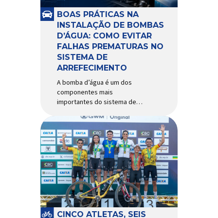
e acessórios para ciclismo
mais reconhecida no Brasil.
BOAS PRÁTICAS NA
Importada e distribuída […]
INSTALAÇÃO DE BOMBAS
D’ÁGUA: COMO EVITAR
FALHAS PREMATURAS NO
SISTEMA DE
ARREFECIMENTO
A bomba d’água é um dos
componentes mais
importantes do sistema de
arrefecimento. Sua função é
garantir a circulação contínua
do líquido de arrefecimento
entre motor, radiador e demais
componentes do sistema,
controlando a temperatura de
operação e evitando
superaquecimentos. Por
trabalhar constantemente
enquanto o motor está em
funcionamento, a bomba
CINCO ATLETAS, SEIS