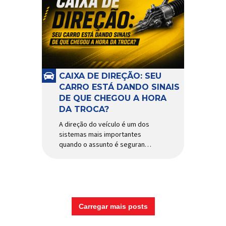
CAIXA DE DIREÇÃO: SEU
CARRO ESTÁ DANDO SINAIS
DE QUE CHEGOU A HORA
DA TROCA?
A direção do veículo é um dos
sistemas mais importantes
quando o assunto é segurança,
conforto e precisão ao dirigir.
E, dentro desse conjunto, a
caixa de direção tem papel
fundamental na resposta dos
movimentos do volante,
garantindo estabilidade e
Carregar mais posts
controle em diferentes
condições de uso. Por