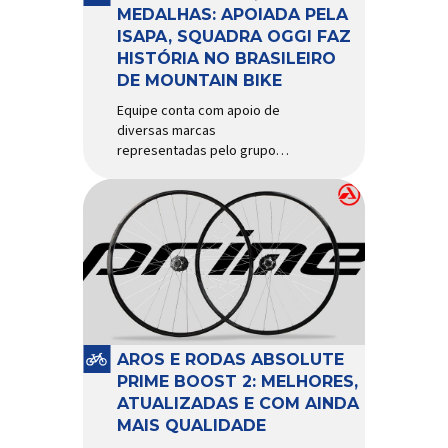
d’água exige não apenas […]
MEDALHAS: APOIADA PELA
ISAPA, SQUADRA OGGI FAZ
HISTÓRIA NO BRASILEIRO
DE MOUNTAIN BIKE
Equipe conta com apoio de
diversas marcas
representadas pelo grupo
Isapa, como Pirelli, Giro, Algoo,
Finish Lline, Park Tool, Protaper
e Zéfal Histórico. Assim pode
ser definida a participação da
Squadra Oggi no Campeonato
Brasileiro de Mountain Bike
2026, realizado em São José
dos Campos-SP entre os dias
23 e 26 de julho. Com cinco […]
AROS E RODAS ABSOLUTE
PRIME BOOST 2: MELHORES,
ATUALIZADAS E COM AINDA
MAIS QUALIDADE