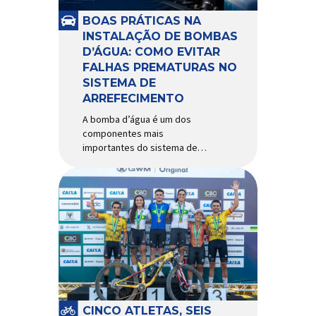
e acessórios para ciclismo
mais reconhecida no Brasil.
BOAS PRÁTICAS NA
Importada e distribuída […]
INSTALAÇÃO DE BOMBAS
D’ÁGUA: COMO EVITAR
FALHAS PREMATURAS NO
SISTEMA DE
ARREFECIMENTO
A bomba d’água é um dos
componentes mais
importantes do sistema de
arrefecimento. Sua função é
garantir a circulação contínua
do líquido de arrefecimento
entre motor, radiador e demais
componentes do sistema,
controlando a temperatura de
operação e evitando
superaquecimentos. Por
trabalhar constantemente
enquanto o motor está em
funcionamento, a bomba
CINCO ATLETAS, SEIS