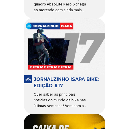
quadro Absolute Nero 6 chega
ao mercado com ainda mais
agilidade e resistência para
uso urbano e MTB recreacional
Um dos quadros de maior
sucesso do mercado de
bicicletas brasileiro chega em
nova versão: o
Absolute Nero 6, sexta geração
do quadro mais vendido da
marca nacional. Extremamente
popular para quem busca uma
base sólida para montar […]
JORNALZINHO ISAPA BIKE:
EDIÇÃO #17
Quer saber as principais
notícias do mundo da bike nas
últimas semanas? Vem com a
gente que o melhormomento
chegou! Clique aqui e leia
agora mesmo!