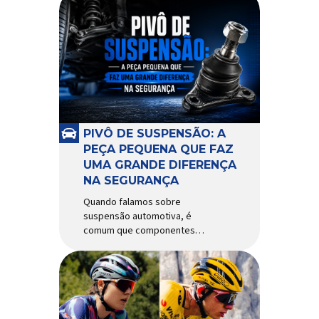
PIVÔ DE SUSPENSÃO: A
PEÇA PEQUENA QUE FAZ
UMA GRANDE DIFERENÇA
NA SEGURANÇA
Quando falamos sobre
suspensão automotiva, é
comum que componentes
como amortecedores e molas
recebam mais atenção. Porém,
existe uma peça relativamente
pequena que desempenha um
papel fundamental na
segurança e no