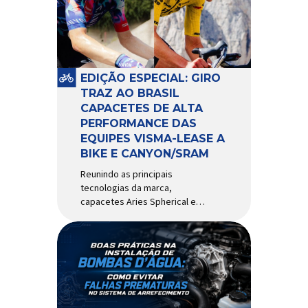
comportamento do veículo: o
pivô de suspensão.
Responsável por conectar
diferentes componentes do
sistema e permitir os
EDIÇÃO ESPECIAL: GIRO
movimentos necessários
TRAZ AO BRASIL
durante a condução, o pivô […]
CAPACETES DE ALTA
PERFORMANCE DAS
EQUIPES VISMA-LEASE A
BIKE E CANYON/SRAM
Reunindo as principais
tecnologias da marca,
capacetes Aries Spherical e
Eclipse Pro Spherical chegam
ao país com a pintura oficial
utilizada por equipes do World
Tour Patrocinadora de algumas
das principais equipes de
ciclismo do mundo, a Giro é
uma das marcas de capacetes