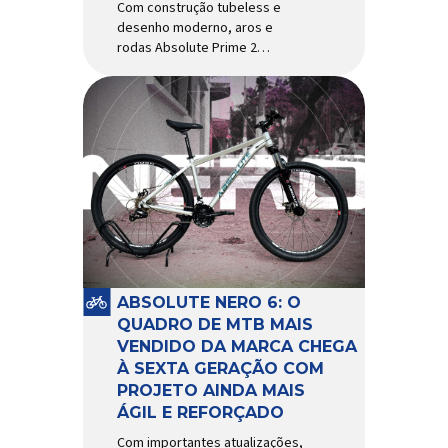
Com construção tubeless e
desenho moderno, aros e
rodas Absolute Prime 2
chegam ao mercado com
diversas melhorias No
mercado brasileiro há alguns
anos, os aros e as rodas
Absolute Prime chegaram
como uma opção para pilotos
de cross country e trail em
busca de alto desempenho e
preço realmente competitivo.
Para isso, a marca […]
ABSOLUTE NERO 6: O
QUADRO DE MTB MAIS
VENDIDO DA MARCA CHEGA
À SEXTA GERAÇÃO COM
PROJETO AINDA MAIS
ÁGIL E REFORÇADO
Com importantes atualizações,