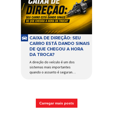
CAIXA DE DIREÇÃO: SEU
CARRO ESTÁ DANDO SINAIS
DE QUE CHEGOU A HORA
DA TROCA?
A direção do veículo é um dos
sistemas mais importantes
quando o assunto é segurança,
conforto e precisão ao dirigir.
E, dentro desse conjunto, a
caixa de direção tem papel
fundamental na resposta dos
movimentos do volante,
garantindo estabilidade e
Carregar mais posts
controle em diferentes
condições de uso. Por