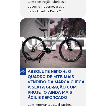
Com construção tubeless e
desenho moderno, aros e
rodas Absolute Prime 2
chegam ao mercado com
diversas melhorias No
mercado brasileiro há alguns
anos, os aros e as rodas
Absolute Prime chegaram
como uma opção para pilotos
de cross country e trail em
busca de alto desempenho e
preço realmente competitivo.
Para isso, a marca […]
ABSOLUTE NERO 6: O
QUADRO DE MTB MAIS
VENDIDO DA MARCA CHEGA
À SEXTA GERAÇÃO COM
PROJETO AINDA MAIS
ÁGIL E REFORÇADO
Com importantes atualizações,