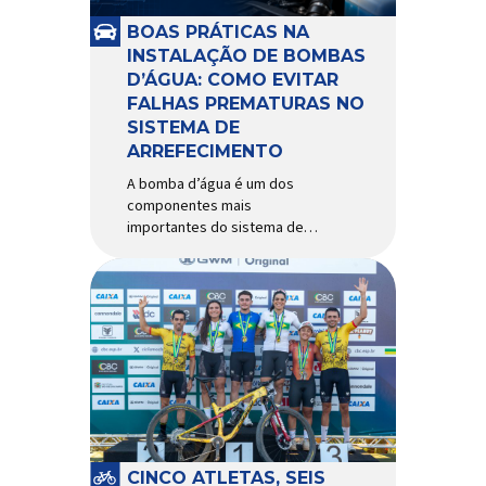
e acessórios para ciclismo
mais reconhecida no Brasil.
BOAS PRÁTICAS NA
Importada e distribuída […]
INSTALAÇÃO DE BOMBAS
D’ÁGUA: COMO EVITAR
FALHAS PREMATURAS NO
SISTEMA DE
ARREFECIMENTO
A bomba d’água é um dos
componentes mais
importantes do sistema de
arrefecimento. Sua função é
garantir a circulação contínua
do líquido de arrefecimento
entre motor, radiador e demais
componentes do sistema,
controlando a temperatura de
operação e evitando
superaquecimentos. Por
trabalhar constantemente
enquanto o motor está em
funcionamento, a bomba
CINCO ATLETAS, SEIS