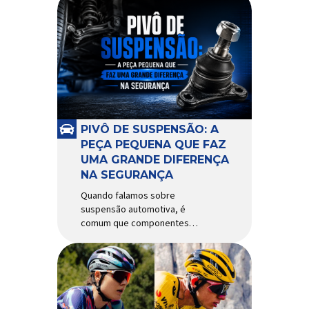
PIVÔ DE SUSPENSÃO: A
PEÇA PEQUENA QUE FAZ
UMA GRANDE DIFERENÇA
NA SEGURANÇA
Quando falamos sobre
suspensão automotiva, é
comum que componentes
como amortecedores e molas
recebam mais atenção. Porém,
existe uma peça relativamente
pequena que desempenha um
papel fundamental na
segurança e no