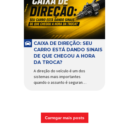
CAIXA DE DIREÇÃO: SEU
CARRO ESTÁ DANDO SINAIS
DE QUE CHEGOU A HORA
DA TROCA?
A direção do veículo é um dos
sistemas mais importantes
quando o assunto é segurança,
conforto e precisão ao dirigir.
E, dentro desse conjunto, a
caixa de direção tem papel
fundamental na resposta dos
movimentos do volante,
garantindo estabilidade e
Carregar mais posts
controle em diferentes
condições de uso. Por