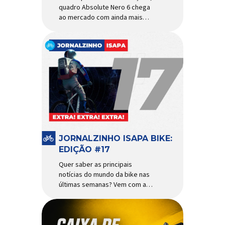
quadro Absolute Nero 6 chega
ao mercado com ainda mais
agilidade e resistência para
uso urbano e MTB recreacional
Um dos quadros de maior
sucesso do mercado de
bicicletas brasileiro chega em
nova versão: o
Absolute Nero 6, sexta geração
do quadro mais vendido da
marca nacional. Extremamente
popular para quem busca uma
base sólida para montar […]
JORNALZINHO ISAPA BIKE:
EDIÇÃO #17
Quer saber as principais
notícias do mundo da bike nas
últimas semanas? Vem com a
gente que o melhormomento
chegou! Clique aqui e leia
agora mesmo!