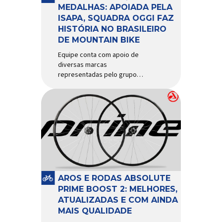
d’água exige não apenas […]
MEDALHAS: APOIADA PELA
ISAPA, SQUADRA OGGI FAZ
HISTÓRIA NO BRASILEIRO
DE MOUNTAIN BIKE
Equipe conta com apoio de
diversas marcas
representadas pelo grupo
Isapa, como Pirelli, Giro, Algoo,
Finish Lline, Park Tool, Protaper
e Zéfal Histórico. Assim pode
ser definida a participação da
Squadra Oggi no Campeonato
Brasileiro de Mountain Bike
2026, realizado em São José
dos Campos-SP entre os dias
23 e 26 de julho. Com cinco […]
AROS E RODAS ABSOLUTE
PRIME BOOST 2: MELHORES,
ATUALIZADAS E COM AINDA
MAIS QUALIDADE