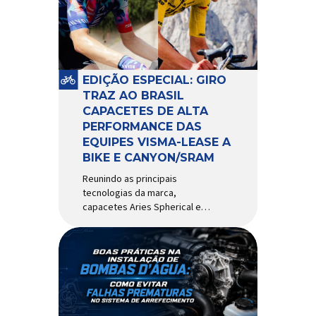
comportamento do veículo: o
pivô de suspensão.
Responsável por conectar
diferentes componentes do
sistema e permitir os
EDIÇÃO ESPECIAL: GIRO
movimentos necessários
TRAZ AO BRASIL
durante a condução, o pivô […]
CAPACETES DE ALTA
PERFORMANCE DAS
EQUIPES VISMA-LEASE A
BIKE E CANYON/SRAM
Reunindo as principais
tecnologias da marca,
capacetes Aries Spherical e
Eclipse Pro Spherical chegam
ao país com a pintura oficial
utilizada por equipes do World
Tour Patrocinadora de algumas
das principais equipes de
ciclismo do mundo, a Giro é
uma das marcas de capacetes