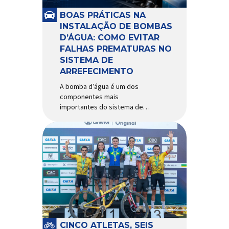
e acessórios para ciclismo
mais reconhecida no Brasil.
BOAS PRÁTICAS NA
Importada e distribuída […]
INSTALAÇÃO DE BOMBAS
D’ÁGUA: COMO EVITAR
FALHAS PREMATURAS NO
SISTEMA DE
ARREFECIMENTO
A bomba d’água é um dos
componentes mais
importantes do sistema de
arrefecimento. Sua função é
garantir a circulação contínua
do líquido de arrefecimento
entre motor, radiador e demais
componentes do sistema,
controlando a temperatura de
operação e evitando
superaquecimentos. Por
trabalhar constantemente
enquanto o motor está em
funcionamento, a bomba
CINCO ATLETAS, SEIS