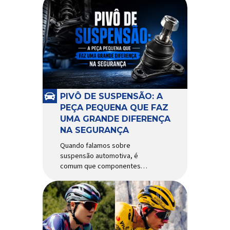
PIVÔ DE SUSPENSÃO: A
PEÇA PEQUENA QUE FAZ
UMA GRANDE DIFERENÇA
NA SEGURANÇA
Quando falamos sobre
suspensão automotiva, é
comum que componentes
como amortecedores e molas
recebam mais atenção. Porém,
existe uma peça relativamente
pequena que desempenha um
papel fundamental na
segurança e no