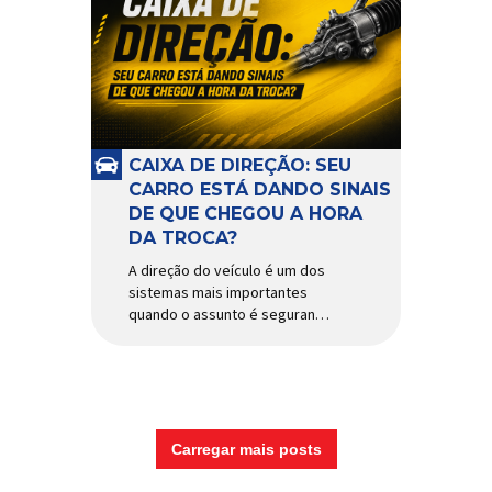
CAIXA DE DIREÇÃO: SEU
CARRO ESTÁ DANDO SINAIS
DE QUE CHEGOU A HORA
DA TROCA?
A direção do veículo é um dos
sistemas mais importantes
quando o assunto é segurança,
conforto e precisão ao dirigir.
E, dentro desse conjunto, a
caixa de direção tem papel
fundamental na resposta dos
movimentos do volante,
garantindo estabilidade e
Carregar mais posts
controle em diferentes
condições de uso. Por