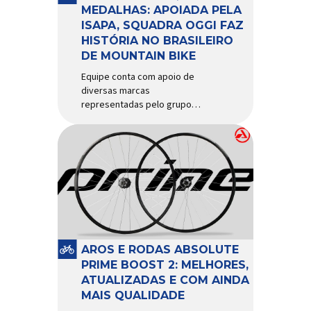
d’água exige não apenas […]
MEDALHAS: APOIADA PELA
ISAPA, SQUADRA OGGI FAZ
HISTÓRIA NO BRASILEIRO
DE MOUNTAIN BIKE
Equipe conta com apoio de
diversas marcas
representadas pelo grupo
Isapa, como Pirelli, Giro, Algoo,
Finish Lline, Park Tool, Protaper
e Zéfal Histórico. Assim pode
ser definida a participação da
Squadra Oggi no Campeonato
Brasileiro de Mountain Bike
2026, realizado em São José
dos Campos-SP entre os dias
23 e 26 de julho. Com cinco […]
AROS E RODAS ABSOLUTE
PRIME BOOST 2: MELHORES,
ATUALIZADAS E COM AINDA
MAIS QUALIDADE