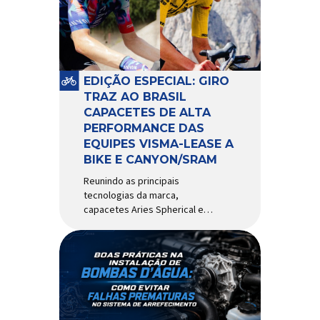
comportamento do veículo: o
pivô de suspensão.
Responsável por conectar
diferentes componentes do
sistema e permitir os
EDIÇÃO ESPECIAL: GIRO
movimentos necessários
TRAZ AO BRASIL
durante a condução, o pivô […]
CAPACETES DE ALTA
PERFORMANCE DAS
EQUIPES VISMA-LEASE A
BIKE E CANYON/SRAM
Reunindo as principais
tecnologias da marca,
capacetes Aries Spherical e
Eclipse Pro Spherical chegam
ao país com a pintura oficial
utilizada por equipes do World
Tour Patrocinadora de algumas
das principais equipes de
ciclismo do mundo, a Giro é
uma das marcas de capacetes