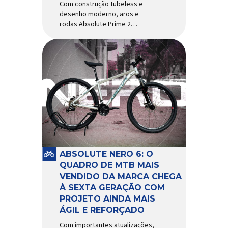
Com construção tubeless e
desenho moderno, aros e
rodas Absolute Prime 2
chegam ao mercado com
diversas melhorias No
mercado brasileiro há alguns
anos, os aros e as rodas
Absolute Prime chegaram
como uma opção para pilotos
de cross country e trail em
busca de alto desempenho e
preço realmente competitivo.
Para isso, a marca […]
ABSOLUTE NERO 6: O
QUADRO DE MTB MAIS
VENDIDO DA MARCA CHEGA
À SEXTA GERAÇÃO COM
PROJETO AINDA MAIS
ÁGIL E REFORÇADO
Com importantes atualizações,