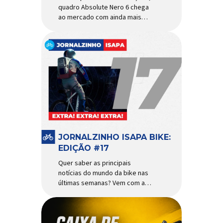
quadro Absolute Nero 6 chega
ao mercado com ainda mais
agilidade e resistência para
uso urbano e MTB recreacional
Um dos quadros de maior
sucesso do mercado de
bicicletas brasileiro chega em
nova versão: o
Absolute Nero 6, sexta geração
do quadro mais vendido da
marca nacional. Extremamente
popular para quem busca uma
base sólida para montar […]
JORNALZINHO ISAPA BIKE:
EDIÇÃO #17
Quer saber as principais
notícias do mundo da bike nas
últimas semanas? Vem com a
gente que o melhormomento
chegou! Clique aqui e leia
agora mesmo!