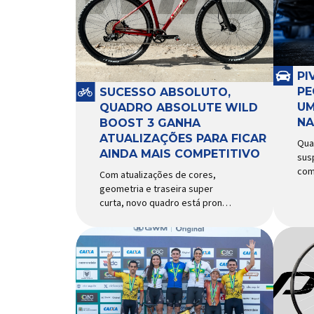
PI
PE
SUCESSO ABSOLUTO,
UM
QUADRO ABSOLUTE WILD
NA
BOOST 3 GANHA
ATUALIZAÇÕES PARA FICAR
Qua
AINDA MAIS COMPETITIVO
sus
com
Com atualizações de cores,
com
geometria e traseira super
rec
curta, novo quadro está pronto
exi
para bater de frente com
peq
modelos muito mais caros e
pap
avançados Apresentado há
seg
alguns anos, o quadro Wild
com
Boost se transformou em um
piv
dos modelos aro 29” de maior
Res
sucesso da Absolute. Indicado
dif