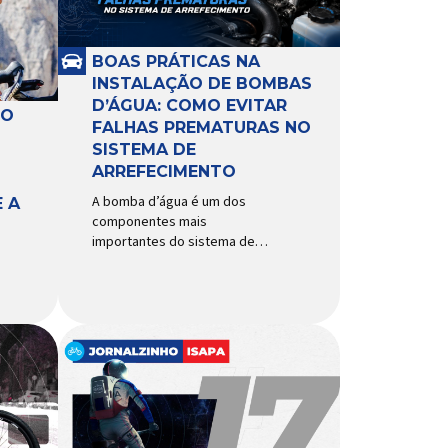
BOAS PRÁTICAS NA
INSTALAÇÃO DE BOMBAS
D’ÁGUA: COMO EVITAR
RO
FALHAS PREMATURAS NO
SISTEMA DE
ARREFECIMENTO
A bomba d’água é um dos
 A
componentes mais
importantes do sistema de
arrefecimento. Sua função é
garantir a circulação contínua
do líquido de arrefecimento
entre motor, radiador e demais
componentes do sistema,
controlando a temperatura de
operação e evitando
superaquecimentos. Por
trabalhar constantemente
enquanto o motor está em