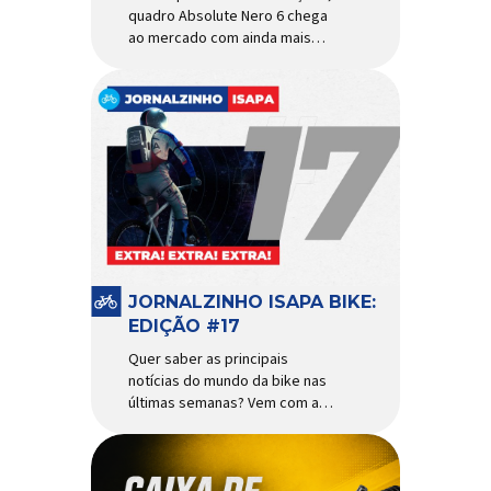
quadro Absolute Nero 6 chega
ao mercado com ainda mais
agilidade e resistência para
uso urbano e MTB recreacional
Um dos quadros de maior
sucesso do mercado de
bicicletas brasileiro chega em
nova versão: o
Absolute Nero 6, sexta geração
do quadro mais vendido da
marca nacional. Extremamente
popular para quem busca uma
base sólida para montar […]
JORNALZINHO ISAPA BIKE:
EDIÇÃO #17
Quer saber as principais
notícias do mundo da bike nas
últimas semanas? Vem com a
gente que o melhormomento
chegou! Clique aqui e leia
agora mesmo!