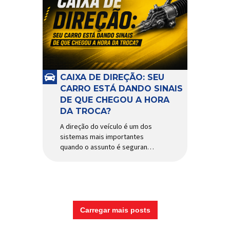
CAIXA DE DIREÇÃO: SEU
CARRO ESTÁ DANDO SINAIS
DE QUE CHEGOU A HORA
DA TROCA?
A direção do veículo é um dos
sistemas mais importantes
quando o assunto é segurança,
conforto e precisão ao dirigir.
E, dentro desse conjunto, a
caixa de direção tem papel
fundamental na resposta dos
movimentos do volante,
garantindo estabilidade e
Carregar mais posts
controle em diferentes
condições de uso. Por