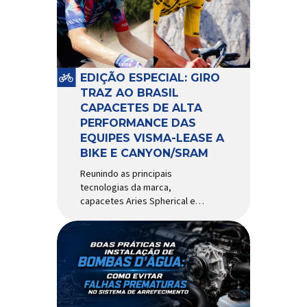
comportamento do veículo: o
pivô de suspensão.
Responsável por conectar
diferentes componentes do
sistema e permitir os
EDIÇÃO ESPECIAL: GIRO
movimentos necessários
TRAZ AO BRASIL
durante a condução, o pivô […]
CAPACETES DE ALTA
PERFORMANCE DAS
EQUIPES VISMA-LEASE A
BIKE E CANYON/SRAM
Reunindo as principais
tecnologias da marca,
capacetes Aries Spherical e
Eclipse Pro Spherical chegam
ao país com a pintura oficial
utilizada por equipes do World
Tour Patrocinadora de algumas
das principais equipes de
ciclismo do mundo, a Giro é
uma das marcas de capacetes