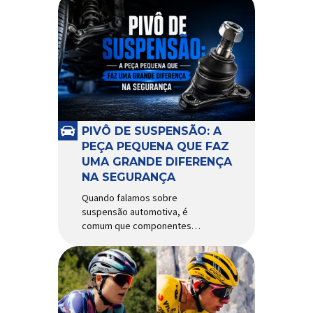
PIVÔ DE SUSPENSÃO: A
PEÇA PEQUENA QUE FAZ
UMA GRANDE DIFERENÇA
NA SEGURANÇA
Quando falamos sobre
suspensão automotiva, é
comum que componentes
como amortecedores e molas
recebam mais atenção. Porém,
existe uma peça relativamente
pequena que desempenha um
papel fundamental na
segurança e no