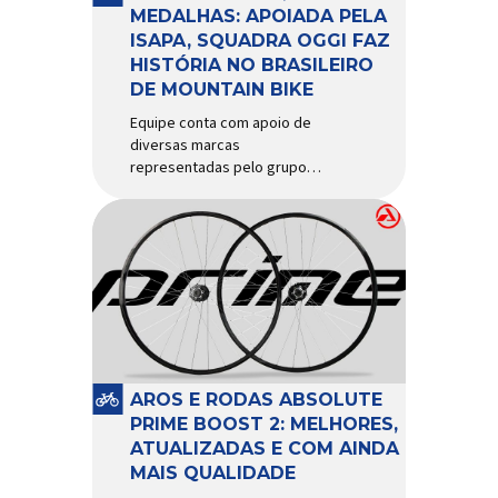
d’água exige não apenas […]
MEDALHAS: APOIADA PELA
ISAPA, SQUADRA OGGI FAZ
HISTÓRIA NO BRASILEIRO
DE MOUNTAIN BIKE
Equipe conta com apoio de
diversas marcas
representadas pelo grupo
Isapa, como Pirelli, Giro, Algoo,
Finish Lline, Park Tool, Protaper
e Zéfal Histórico. Assim pode
ser definida a participação da
Squadra Oggi no Campeonato
Brasileiro de Mountain Bike
2026, realizado em São José
dos Campos-SP entre os dias
23 e 26 de julho. Com cinco […]
AROS E RODAS ABSOLUTE
PRIME BOOST 2: MELHORES,
ATUALIZADAS E COM AINDA
MAIS QUALIDADE