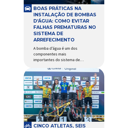
e acessórios para ciclismo
mais reconhecida no Brasil.
BOAS PRÁTICAS NA
Importada e distribuída […]
INSTALAÇÃO DE BOMBAS
D’ÁGUA: COMO EVITAR
FALHAS PREMATURAS NO
SISTEMA DE
ARREFECIMENTO
A bomba d’água é um dos
componentes mais
importantes do sistema de
arrefecimento. Sua função é
garantir a circulação contínua
do líquido de arrefecimento
entre motor, radiador e demais
componentes do sistema,
controlando a temperatura de
operação e evitando
superaquecimentos. Por
trabalhar constantemente
enquanto o motor está em
funcionamento, a bomba
CINCO ATLETAS, SEIS