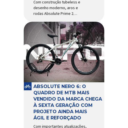
Com construção tubeless e
desenho moderno, aros e
rodas Absolute Prime 2
chegam ao mercado com
diversas melhorias No
mercado brasileiro há alguns
anos, os aros e as rodas
Absolute Prime chegaram
como uma opção para pilotos
de cross country e trail em
busca de alto desempenho e
preço realmente competitivo.
Para isso, a marca […]
ABSOLUTE NERO 6: O
QUADRO DE MTB MAIS
VENDIDO DA MARCA CHEGA
À SEXTA GERAÇÃO COM
PROJETO AINDA MAIS
ÁGIL E REFORÇADO
Com importantes atualizações,