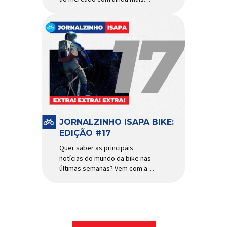
agilidade e resistência para
uso urbano e MTB recreacional
Um dos quadros de maior
sucesso do mercado de
bicicletas brasileiro chega em
nova versão: o
Absolute Nero 6, sexta geração
do quadro mais vendido da
marca nacional. Extremamente
popular para quem busca uma
base sólida para montar […]
JORNALZINHO ISAPA BIKE:
EDIÇÃO #17
Quer saber as principais
notícias do mundo da bike nas
últimas semanas? Vem com a
gente que o melhormomento
chegou! Clique aqui e leia
agora mesmo!