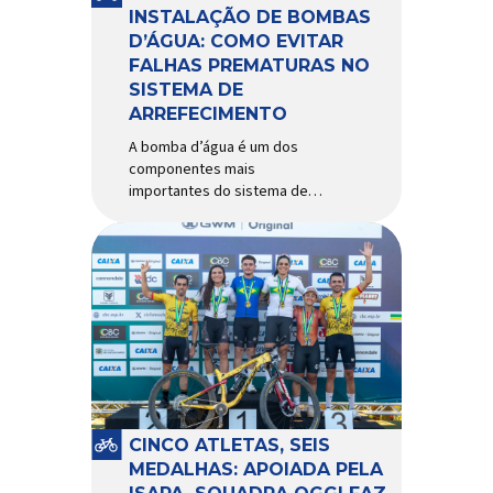
Importada e distribuída […]
INSTALAÇÃO DE BOMBAS
D’ÁGUA: COMO EVITAR
FALHAS PREMATURAS NO
SISTEMA DE
ARREFECIMENTO
A bomba d’água é um dos
componentes mais
importantes do sistema de
arrefecimento. Sua função é
garantir a circulação contínua
do líquido de arrefecimento
entre motor, radiador e demais
componentes do sistema,
controlando a temperatura de
operação e evitando
superaquecimentos. Por
trabalhar constantemente
enquanto o motor está em
funcionamento, a bomba
CINCO ATLETAS, SEIS
d’água exige não apenas […]
MEDALHAS: APOIADA PELA