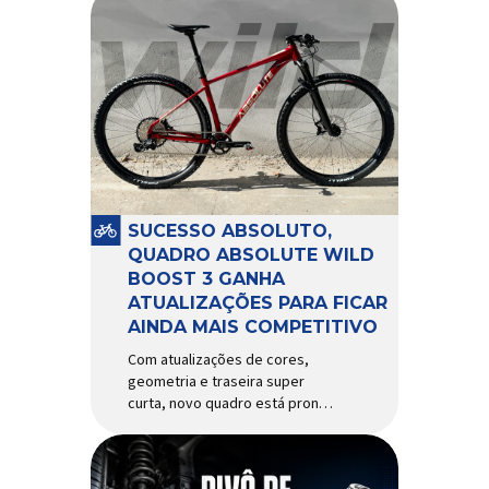
SUCESSO ABSOLUTO,
QUADRO ABSOLUTE WILD
BOOST 3 GANHA
ATUALIZAÇÕES PARA FICAR
AINDA MAIS COMPETITIVO
Com atualizações de cores,
geometria e traseira super
curta, novo quadro está pronto
para bater de frente com
modelos muito mais caros e
avançados Apresentado há