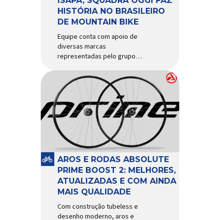
ISAPA, SQUADRA OGGI FAZ
HISTÓRIA NO BRASILEIRO
DE MOUNTAIN BIKE
Equipe conta com apoio de
diversas marcas
representadas pelo grupo
Isapa, como Pirelli, Giro, Algoo,
Finish Lline, Park Tool, Protaper
e Zéfal Histórico. Assim pode
ser definida a participação da
Squadra Oggi no Campeonato
Brasileiro de Mountain Bike
2026, realizado em São José
dos Campos-SP entre os dias
23 e 26 de julho. Com cinco […]
AROS E RODAS ABSOLUTE
PRIME BOOST 2: MELHORES,
ATUALIZADAS E COM AINDA
MAIS QUALIDADE
Com construção tubeless e
desenho moderno, aros e