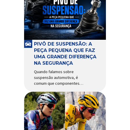
alguns anos, o quadro Wild
Boost se transformou em um
dos modelos aro 29” de maior
sucesso da Absolute. Indicado
para mountain bike cross-
country, trail leve e até uso […]
PIVÔ DE SUSPENSÃO: A
PEÇA PEQUENA QUE FAZ
UMA GRANDE DIFERENÇA
NA SEGURANÇA
Quando falamos sobre
suspensão automotiva, é
comum que componentes
como amortecedores e molas
recebam mais atenção. Porém,
existe uma peça relativamente
pequena que desempenha um
papel fundamental na
segurança e no
comportamento do veículo: o