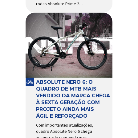
rodas Absolute Prime 2
chegam ao mercado com
diversas melhorias No
mercado brasileiro há alguns
anos, os aros e as rodas
Absolute Prime chegaram
como uma opção para pilotos
de cross country e trail em
busca de alto desempenho e
preço realmente competitivo.
Para isso, a marca […]
ABSOLUTE NERO 6: O
QUADRO DE MTB MAIS
VENDIDO DA MARCA CHEGA
À SEXTA GERAÇÃO COM
PROJETO AINDA MAIS
ÁGIL E REFORÇADO
Com importantes atualizações,
quadro Absolute Nero 6 chega
ao mercado com ainda mais