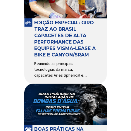
pivô de suspensão.
Responsável por conectar
diferentes componentes do
sistema e permitir os
EDIÇÃO ESPECIAL: GIRO
movimentos necessários
TRAZ AO BRASIL
durante a condução, o pivô […]
CAPACETES DE ALTA
PERFORMANCE DAS
EQUIPES VISMA-LEASE A
BIKE E CANYON/SRAM
Reunindo as principais
tecnologias da marca,
capacetes Aries Spherical e
Eclipse Pro Spherical chegam
ao país com a pintura oficial
utilizada por equipes do World
Tour Patrocinadora de algumas
das principais equipes de
ciclismo do mundo, a Giro é
uma das marcas de capacetes
e acessórios para ciclismo
mais reconhecida no Brasil.
BOAS PRÁTICAS NA