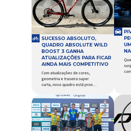
PI
PE
SUCESSO ABSOLUTO,
UM
QUADRO ABSOLUTE WILD
NA
BOOST 3 GANHA
ATUALIZAÇÕES PARA FICAR
Qua
AINDA MAIS COMPETITIVO
sus
com
Com atualizações de cores,
com
geometria e traseira super
rec
curta, novo quadro está pronto
exi
para bater de frente com
peq
modelos muito mais caros e
pap
avançados Apresentado há
seg
alguns anos, o quadro Wild
com
Boost se transformou em um
piv
dos modelos aro 29” de maior
Res
sucesso da Absolute. Indicado
dif