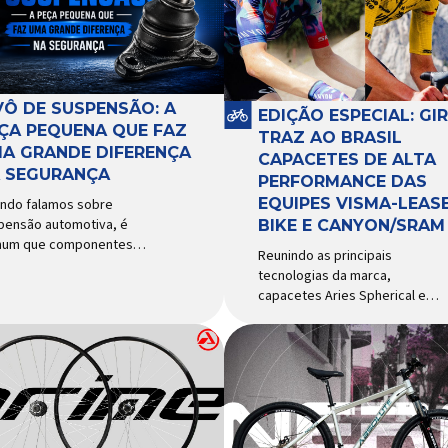
VÔ DE SUSPENSÃO: A
EDIÇÃO ESPECIAL: GI
ÇA PEQUENA QUE FAZ
TRAZ AO BRASIL
A GRANDE DIFERENÇA
CAPACETES DE ALTA
 SEGURANÇA
PERFORMANCE DAS
EQUIPES VISMA-LEASE
ndo falamos sobre
pensão automotiva, é
BIKE E CANYON/SRAM
um que componentes
Reunindo as principais
o amortecedores e molas
tecnologias da marca,
ebam mais atenção. Porém,
capacetes Aries Spherical e
ste uma peça relativamente
Eclipse Pro Spherical chegam
uena que desempenha um
ao país com a pintura oficial
el fundamental na
utilizada por equipes do World
urança e no
Tour Patrocinadora de algumas
portamento do veículo: o
das principais equipes de
ô de suspensão.
ciclismo do mundo, a Giro é
ponsável por conectar
uma das marcas de capacetes
erentes componentes do