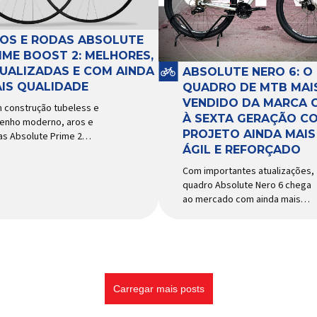
e acessórios para ciclismo
tema e permitir os
mais reconhecida no Brasil.
imentos necessários
Importada e distribuída […]
ante a condução, o pivô […]
OS E RODAS ABSOLUTE
IME BOOST 2: MELHORES,
UALIZADAS E COM AINDA
ABSOLUTE NERO 6: O
IS QUALIDADE
QUADRO DE MTB MAI
VENDIDO DA MARCA 
 construção tubeless e
À SEXTA GERAÇÃO C
enho moderno, aros e
PROJETO AINDA MAIS
as Absolute Prime 2
ÁGIL E REFORÇADO
gam ao mercado com
ersas melhorias No
Com importantes atualizações,
cado brasileiro há alguns
quadro Absolute Nero 6 chega
s, os aros e as rodas
ao mercado com ainda mais
olute Prime chegaram
agilidade e resistência para
o uma opção para pilotos
uso urbano e MTB recreacional
ross country e trail em
Um dos quadros de maior
ca de alto desempenho e
sucesso do mercado de
ço realmente competitivo.
bicicletas brasileiro chega em
 isso, a marca […]
nova versão: o
Carregar mais posts
Absolute Nero 6, sexta geração
do quadro mais vendido da