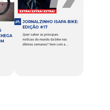
funcionamento, a bomba
d’água exige não apenas […]
JORNALZINHO ISAPA BIKE:
EDIÇÃO #17
S
Quer saber as principais
CHEGA
notícias do mundo da bike nas
OM
últimas semanas? Vem com a
gente que o melhormomento
chegou! Clique aqui e leia
agora mesmo!