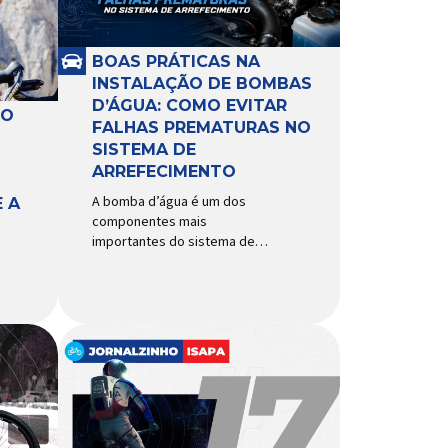
BOAS PRÁTICAS NA
INSTALAÇÃO DE BOMBAS
D’ÁGUA: COMO EVITAR
RO
FALHAS PREMATURAS NO
SISTEMA DE
ARREFECIMENTO
A bomba d’água é um dos
 A
componentes mais
importantes do sistema de
arrefecimento. Sua função é
garantir a circulação contínua
do líquido de arrefecimento
entre motor, radiador e demais
componentes do sistema,
controlando a temperatura de
operação e evitando
superaquecimentos. Por
trabalhar constantemente
enquanto o motor está em