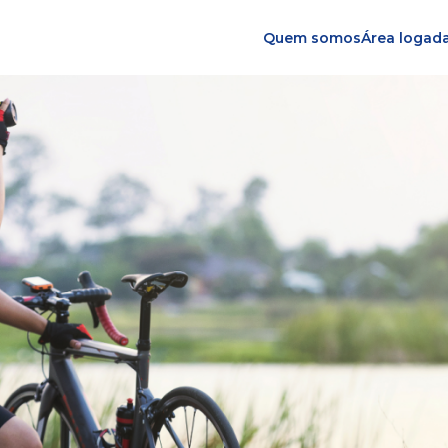
Quem somos
Área logad