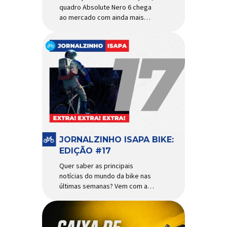
quadro Absolute Nero 6 chega
ao mercado com ainda mais
agilidade e resistência para
uso urbano e MTB recreacional
Um dos quadros de maior
sucesso do mercado de
bicicletas brasileiro chega em
nova versão: o
Absolute Nero 6, sexta geração
do quadro mais vendido da
marca nacional. Extremamente
popular para quem busca uma
base sólida para montar […]
JORNALZINHO ISAPA BIKE:
EDIÇÃO #17
Quer saber as principais
notícias do mundo da bike nas
últimas semanas? Vem com a
gente que o melhormomento
chegou! Clique aqui e leia
agora mesmo!