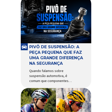
PIVÔ DE SUSPENSÃO: A
PEÇA PEQUENA QUE FAZ
UMA GRANDE DIFERENÇA
NA SEGURANÇA
Quando falamos sobre
suspensão automotiva, é
comum que componentes
como amortecedores e molas
recebam mais atenção. Porém,
existe uma peça relativamente
pequena que desempenha um
papel fundamental na
segurança e no