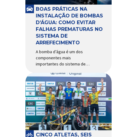
e acessórios para ciclismo
mais reconhecida no Brasil.
BOAS PRÁTICAS NA
Importada e distribuída […]
INSTALAÇÃO DE BOMBAS
D’ÁGUA: COMO EVITAR
FALHAS PREMATURAS NO
SISTEMA DE
ARREFECIMENTO
A bomba d’água é um dos
componentes mais
importantes do sistema de
arrefecimento. Sua função é
garantir a circulação contínua
do líquido de arrefecimento
entre motor, radiador e demais
componentes do sistema,
controlando a temperatura de
operação e evitando
superaquecimentos. Por
trabalhar constantemente
enquanto o motor está em
funcionamento, a bomba
CINCO ATLETAS, SEIS