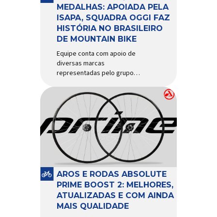
d’água exige não apenas […]
MEDALHAS: APOIADA PELA
ISAPA, SQUADRA OGGI FAZ
HISTÓRIA NO BRASILEIRO
DE MOUNTAIN BIKE
Equipe conta com apoio de
diversas marcas
representadas pelo grupo
Isapa, como Pirelli, Giro, Algoo,
Finish Lline, Park Tool, Protaper
e Zéfal Histórico. Assim pode
ser definida a participação da
Squadra Oggi no Campeonato
Brasileiro de Mountain Bike
2026, realizado em São José
dos Campos-SP entre os dias
23 e 26 de julho. Com cinco […]
AROS E RODAS ABSOLUTE
PRIME BOOST 2: MELHORES,
ATUALIZADAS E COM AINDA
MAIS QUALIDADE