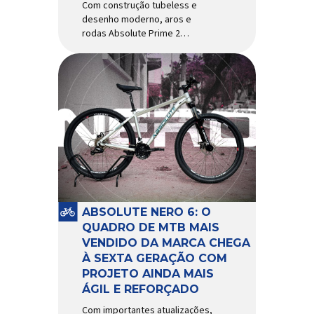
Com construção tubeless e
desenho moderno, aros e
rodas Absolute Prime 2
chegam ao mercado com
diversas melhorias No
mercado brasileiro há alguns
anos, os aros e as rodas
Absolute Prime chegaram
como uma opção para pilotos
de cross country e trail em
busca de alto desempenho e
preço realmente competitivo.
Para isso, a marca […]
ABSOLUTE NERO 6: O
QUADRO DE MTB MAIS
VENDIDO DA MARCA CHEGA
À SEXTA GERAÇÃO COM
PROJETO AINDA MAIS
ÁGIL E REFORÇADO
Com importantes atualizações,