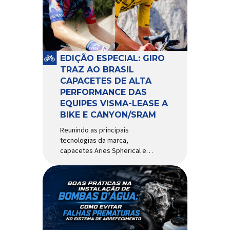
comportamento do veículo: o
pivô de suspensão.
Responsável por conectar
diferentes componentes do
sistema e permitir os
EDIÇÃO ESPECIAL: GIRO
movimentos necessários
TRAZ AO BRASIL
durante a condução, o pivô […]
CAPACETES DE ALTA
PERFORMANCE DAS
EQUIPES VISMA-LEASE A
BIKE E CANYON/SRAM
Reunindo as principais
tecnologias da marca,
capacetes Aries Spherical e
Eclipse Pro Spherical chegam
ao país com a pintura oficial
utilizada por equipes do World
Tour Patrocinadora de algumas
das principais equipes de
ciclismo do mundo, a Giro é
uma das marcas de capacetes