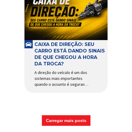
CAIXA DE DIREÇÃO: SEU
CARRO ESTÁ DANDO SINAIS
DE QUE CHEGOU A HORA
DA TROCA?
A direção do veículo é um dos
sistemas mais importantes
quando o assunto é segurança,
conforto e precisão ao dirigir.
E, dentro desse conjunto, a
caixa de direção tem papel
fundamental na resposta dos
movimentos do volante,
garantindo estabilidade e
Carregar mais posts
controle em diferentes
condições de uso. Por