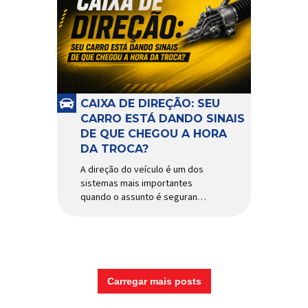
CAIXA DE DIREÇÃO: SEU
CARRO ESTÁ DANDO SINAIS
DE QUE CHEGOU A HORA
DA TROCA?
A direção do veículo é um dos
sistemas mais importantes
quando o assunto é segurança,
conforto e precisão ao dirigir.
E, dentro desse conjunto, a
caixa de direção tem papel
fundamental na resposta dos
movimentos do volante,
garantindo estabilidade e
Carregar mais posts
controle em diferentes
condições de uso. Por