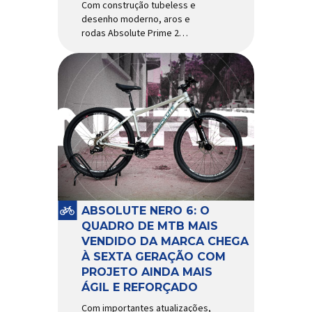
Com construção tubeless e
desenho moderno, aros e
rodas Absolute Prime 2
chegam ao mercado com
diversas melhorias No
mercado brasileiro há alguns
anos, os aros e as rodas
Absolute Prime chegaram
como uma opção para pilotos
de cross country e trail em
busca de alto desempenho e
preço realmente competitivo.
Para isso, a marca […]
ABSOLUTE NERO 6: O
QUADRO DE MTB MAIS
VENDIDO DA MARCA CHEGA
À SEXTA GERAÇÃO COM
PROJETO AINDA MAIS
ÁGIL E REFORÇADO
Com importantes atualizações,