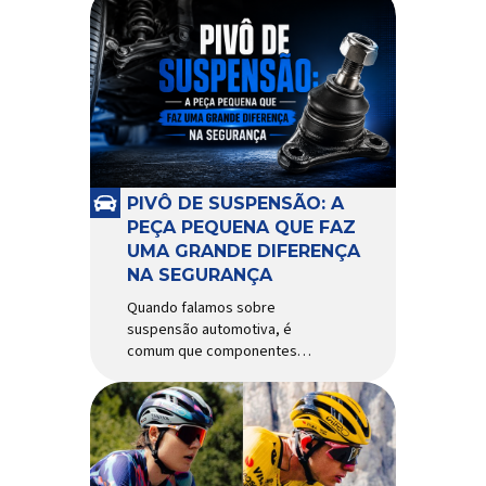
PIVÔ DE SUSPENSÃO: A
PEÇA PEQUENA QUE FAZ
UMA GRANDE DIFERENÇA
NA SEGURANÇA
Quando falamos sobre
suspensão automotiva, é
comum que componentes
como amortecedores e molas
recebam mais atenção. Porém,
existe uma peça relativamente
pequena que desempenha um
papel fundamental na
segurança e no