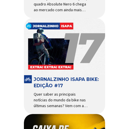
quadro Absolute Nero 6 chega
ao mercado com ainda mais
agilidade e resistência para
uso urbano e MTB recreacional
Um dos quadros de maior
sucesso do mercado de
bicicletas brasileiro chega em
nova versão: o
Absolute Nero 6, sexta geração
do quadro mais vendido da
marca nacional. Extremamente
popular para quem busca uma
base sólida para montar […]
JORNALZINHO ISAPA BIKE:
EDIÇÃO #17
Quer saber as principais
notícias do mundo da bike nas
últimas semanas? Vem com a
gente que o melhormomento
chegou! Clique aqui e leia
agora mesmo!