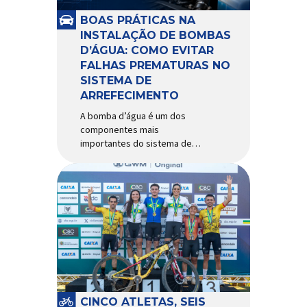
e acessórios para ciclismo
mais reconhecida no Brasil.
BOAS PRÁTICAS NA
Importada e distribuída […]
INSTALAÇÃO DE BOMBAS
D’ÁGUA: COMO EVITAR
FALHAS PREMATURAS NO
SISTEMA DE
ARREFECIMENTO
A bomba d’água é um dos
componentes mais
importantes do sistema de
arrefecimento. Sua função é
garantir a circulação contínua
do líquido de arrefecimento
entre motor, radiador e demais
componentes do sistema,
controlando a temperatura de
operação e evitando
superaquecimentos. Por
trabalhar constantemente
enquanto o motor está em
funcionamento, a bomba
CINCO ATLETAS, SEIS