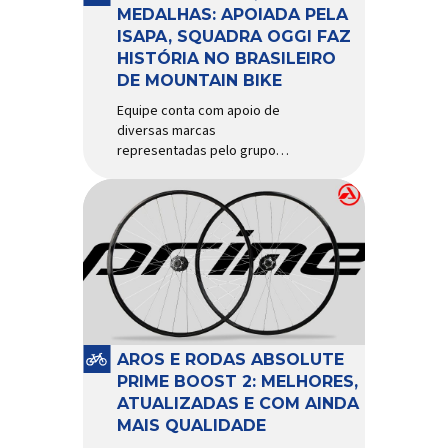
d’água exige não apenas […]
MEDALHAS: APOIADA PELA
ISAPA, SQUADRA OGGI FAZ
HISTÓRIA NO BRASILEIRO
DE MOUNTAIN BIKE
Equipe conta com apoio de
diversas marcas
representadas pelo grupo
Isapa, como Pirelli, Giro, Algoo,
Finish Lline, Park Tool, Protaper
e Zéfal Histórico. Assim pode
ser definida a participação da
Squadra Oggi no Campeonato
Brasileiro de Mountain Bike
2026, realizado em São José
dos Campos-SP entre os dias
23 e 26 de julho. Com cinco […]
AROS E RODAS ABSOLUTE
PRIME BOOST 2: MELHORES,
ATUALIZADAS E COM AINDA
MAIS QUALIDADE