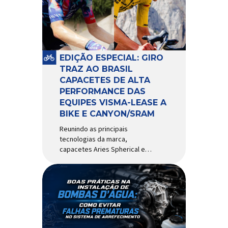
comportamento do veículo: o
pivô de suspensão.
Responsável por conectar
diferentes componentes do
sistema e permitir os
EDIÇÃO ESPECIAL: GIRO
movimentos necessários
TRAZ AO BRASIL
durante a condução, o pivô […]
CAPACETES DE ALTA
PERFORMANCE DAS
EQUIPES VISMA-LEASE A
BIKE E CANYON/SRAM
Reunindo as principais
tecnologias da marca,
capacetes Aries Spherical e
Eclipse Pro Spherical chegam
ao país com a pintura oficial
utilizada por equipes do World
Tour Patrocinadora de algumas
das principais equipes de
ciclismo do mundo, a Giro é
uma das marcas de capacetes