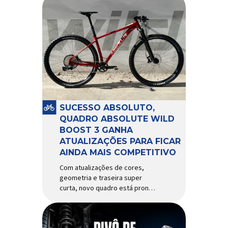
SUCESSO ABSOLUTO,
QUADRO ABSOLUTE WILD
BOOST 3 GANHA
ATUALIZAÇÕES PARA FICAR
AINDA MAIS COMPETITIVO
Com atualizações de cores,
geometria e traseira super
curta, novo quadro está pronto
para bater de frente com
modelos muito mais caros e
avançados Apresentado há