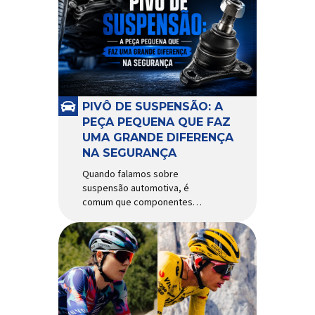
alguns anos, o quadro Wild
Boost se transformou em um
dos modelos aro 29” de maior
sucesso da Absolute. Indicado
para mountain bike cross-
country, trail leve e até uso […]
PIVÔ DE SUSPENSÃO: A
PEÇA PEQUENA QUE FAZ
UMA GRANDE DIFERENÇA
NA SEGURANÇA
Quando falamos sobre
suspensão automotiva, é
comum que componentes
como amortecedores e molas
recebam mais atenção. Porém,
existe uma peça relativamente
pequena que desempenha um
papel fundamental na
segurança e no
comportamento do veículo: o