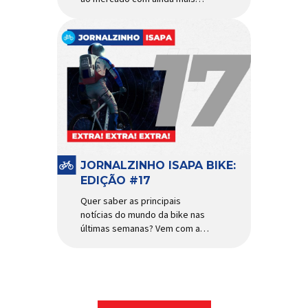
agilidade e resistência para
uso urbano e MTB recreacional
Um dos quadros de maior
sucesso do mercado de
bicicletas brasileiro chega em
nova versão: o
Absolute Nero 6, sexta geração
do quadro mais vendido da
marca nacional. Extremamente
popular para quem busca uma
base sólida para montar […]
JORNALZINHO ISAPA BIKE:
EDIÇÃO #17
Quer saber as principais
notícias do mundo da bike nas
últimas semanas? Vem com a
gente que o melhormomento
chegou! Clique aqui e leia
agora mesmo!