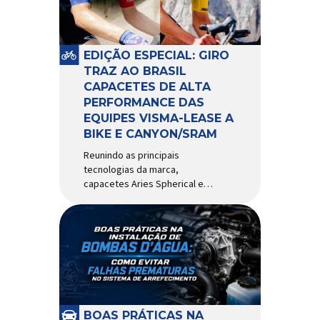
pivô de suspensão.
Responsável por conectar
diferentes componentes do
sistema e permitir os
EDIÇÃO ESPECIAL: GIRO
movimentos necessários
TRAZ AO BRASIL
durante a condução, o pivô […]
CAPACETES DE ALTA
PERFORMANCE DAS
EQUIPES VISMA-LEASE A
BIKE E CANYON/SRAM
Reunindo as principais
tecnologias da marca,
capacetes Aries Spherical e
Eclipse Pro Spherical chegam
ao país com a pintura oficial
utilizada por equipes do World
Tour Patrocinadora de algumas
das principais equipes de
ciclismo do mundo, a Giro é
uma das marcas de capacetes
e acessórios para ciclismo
mais reconhecida no Brasil.
BOAS PRÁTICAS NA