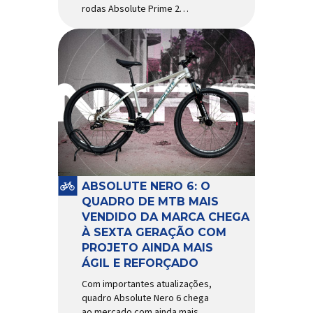
rodas Absolute Prime 2
chegam ao mercado com
diversas melhorias No
mercado brasileiro há alguns
anos, os aros e as rodas
Absolute Prime chegaram
como uma opção para pilotos
de cross country e trail em
busca de alto desempenho e
preço realmente competitivo.
Para isso, a marca […]
ABSOLUTE NERO 6: O
QUADRO DE MTB MAIS
VENDIDO DA MARCA CHEGA
À SEXTA GERAÇÃO COM
PROJETO AINDA MAIS
ÁGIL E REFORÇADO
Com importantes atualizações,
quadro Absolute Nero 6 chega
ao mercado com ainda mais