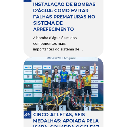
Importada e distribuída […]
INSTALAÇÃO DE BOMBAS
D’ÁGUA: COMO EVITAR
FALHAS PREMATURAS NO
SISTEMA DE
ARREFECIMENTO
A bomba d’água é um dos
componentes mais
importantes do sistema de
arrefecimento. Sua função é
garantir a circulação contínua
do líquido de arrefecimento
entre motor, radiador e demais
componentes do sistema,
controlando a temperatura de
operação e evitando
superaquecimentos. Por
trabalhar constantemente
enquanto o motor está em
funcionamento, a bomba
CINCO ATLETAS, SEIS
d’água exige não apenas […]
MEDALHAS: APOIADA PELA