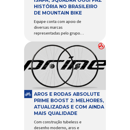
ISAPA, SQUADRA OGGI FAZ
HISTÓRIA NO BRASILEIRO
DE MOUNTAIN BIKE
Equipe conta com apoio de
diversas marcas
representadas pelo grupo
Isapa, como Pirelli, Giro, Algoo,
Finish Lline, Park Tool, Protaper
e Zéfal Histórico. Assim pode
ser definida a participação da
Squadra Oggi no Campeonato
Brasileiro de Mountain Bike
2026, realizado em São José
dos Campos-SP entre os dias
23 e 26 de julho. Com cinco […]
AROS E RODAS ABSOLUTE
PRIME BOOST 2: MELHORES,
ATUALIZADAS E COM AINDA
MAIS QUALIDADE
Com construção tubeless e
desenho moderno, aros e