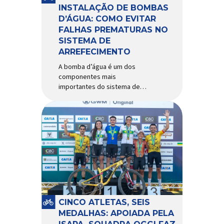
Importada e distribuída […]
INSTALAÇÃO DE BOMBAS
D’ÁGUA: COMO EVITAR
FALHAS PREMATURAS NO
SISTEMA DE
ARREFECIMENTO
A bomba d’água é um dos
componentes mais
importantes do sistema de
arrefecimento. Sua função é
garantir a circulação contínua
do líquido de arrefecimento
entre motor, radiador e demais
componentes do sistema,
controlando a temperatura de
operação e evitando
superaquecimentos. Por
trabalhar constantemente
enquanto o motor está em
funcionamento, a bomba
CINCO ATLETAS, SEIS
d’água exige não apenas […]
MEDALHAS: APOIADA PELA