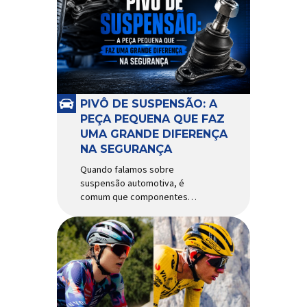
alguns anos, o quadro Wild
Boost se transformou em um
dos modelos aro 29” de maior
sucesso da Absolute. Indicado
para mountain bike cross-
country, trail leve e até uso […]
PIVÔ DE SUSPENSÃO: A
PEÇA PEQUENA QUE FAZ
UMA GRANDE DIFERENÇA
NA SEGURANÇA
Quando falamos sobre
suspensão automotiva, é
comum que componentes
como amortecedores e molas
recebam mais atenção. Porém,
existe uma peça relativamente
pequena que desempenha um
papel fundamental na
segurança e no
comportamento do veículo: o