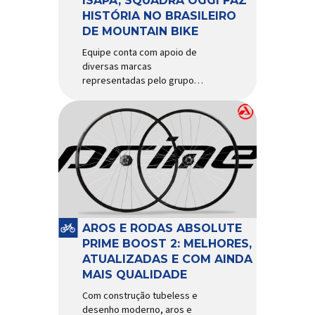
ISAPA, SQUADRA OGGI FAZ
HISTÓRIA NO BRASILEIRO
DE MOUNTAIN BIKE
Equipe conta com apoio de
diversas marcas
representadas pelo grupo
Isapa, como Pirelli, Giro, Algoo,
Finish Lline, Park Tool, Protaper
e Zéfal Histórico. Assim pode
ser definida a participação da
Squadra Oggi no Campeonato
Brasileiro de Mountain Bike
2026, realizado em São José
dos Campos-SP entre os dias
23 e 26 de julho. Com cinco […]
AROS E RODAS ABSOLUTE
PRIME BOOST 2: MELHORES,
ATUALIZADAS E COM AINDA
MAIS QUALIDADE
Com construção tubeless e
desenho moderno, aros e