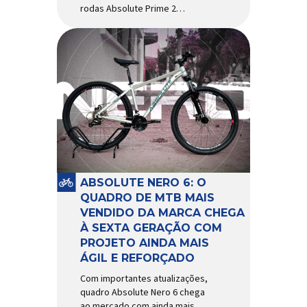
rodas Absolute Prime 2
chegam ao mercado com
diversas melhorias No
mercado brasileiro há alguns
anos, os aros e as rodas
Absolute Prime chegaram
como uma opção para pilotos
de cross country e trail em
busca de alto desempenho e
preço realmente competitivo.
Para isso, a marca […]
ABSOLUTE NERO 6: O
QUADRO DE MTB MAIS
VENDIDO DA MARCA CHEGA
À SEXTA GERAÇÃO COM
PROJETO AINDA MAIS
ÁGIL E REFORÇADO
Com importantes atualizações,
quadro Absolute Nero 6 chega
ao mercado com ainda mais