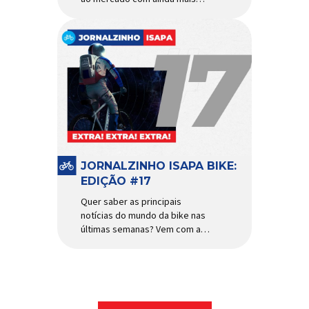
agilidade e resistência para
uso urbano e MTB recreacional
Um dos quadros de maior
sucesso do mercado de
bicicletas brasileiro chega em
nova versão: o
Absolute Nero 6, sexta geração
do quadro mais vendido da
marca nacional. Extremamente
popular para quem busca uma
base sólida para montar […]
JORNALZINHO ISAPA BIKE:
EDIÇÃO #17
Quer saber as principais
notícias do mundo da bike nas
últimas semanas? Vem com a
gente que o melhormomento
chegou! Clique aqui e leia
agora mesmo!