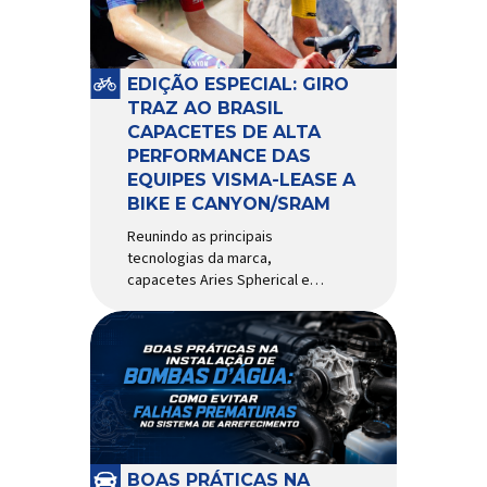
pivô de suspensão.
Responsável por conectar
diferentes componentes do
sistema e permitir os
EDIÇÃO ESPECIAL: GIRO
movimentos necessários
TRAZ AO BRASIL
durante a condução, o pivô […]
CAPACETES DE ALTA
PERFORMANCE DAS
EQUIPES VISMA-LEASE A
BIKE E CANYON/SRAM
Reunindo as principais
tecnologias da marca,
capacetes Aries Spherical e
Eclipse Pro Spherical chegam
ao país com a pintura oficial
utilizada por equipes do World
Tour Patrocinadora de algumas
das principais equipes de
ciclismo do mundo, a Giro é
uma das marcas de capacetes
e acessórios para ciclismo
mais reconhecida no Brasil.
BOAS PRÁTICAS NA