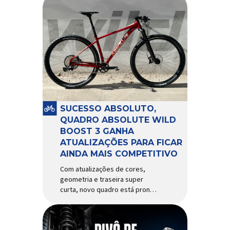
SUCESSO ABSOLUTO,
QUADRO ABSOLUTE WILD
BOOST 3 GANHA
ATUALIZAÇÕES PARA FICAR
AINDA MAIS COMPETITIVO
Com atualizações de cores,
geometria e traseira super
curta, novo quadro está pronto
para bater de frente com
modelos muito mais caros e
avançados Apresentado há